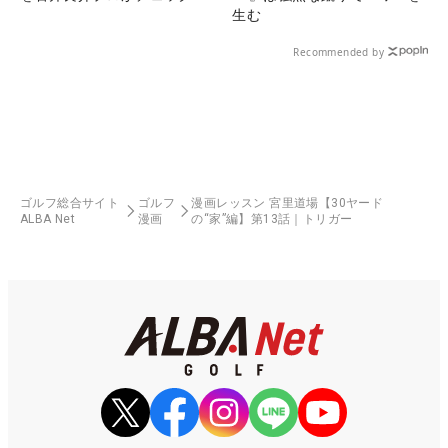
生む
Recommended by
ゴルフ総合サイト
ゴルフ
漫画レッスン 宮里道場【30ヤード
ALBA Net
漫画
の“家”編】第13話｜トリガー