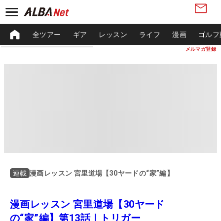
全ツアー
ギア
レッスン
ライフ
漫画
ゴルフ
メルマガ登録
漫画レッスン 宮里道場【30ヤードの“家”編】
連載
漫画レッスン 宮里道場【30ヤード
の“家”編】第13話｜トリガー