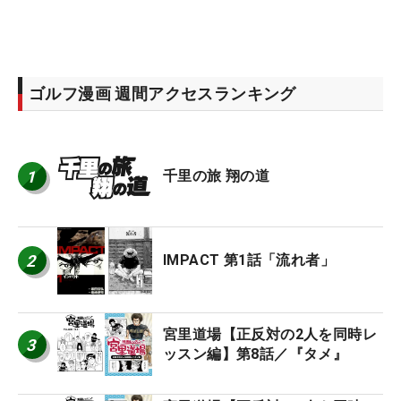
ゴルフ漫画 週間アクセスランキング
1
千里の旅 翔の道
2
IMPACT 第1話「流れ者」
宮里道場【正反対の2人を同時レ
3
ッスン編】第8話／『タメ』