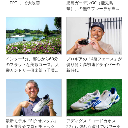
「TRTL」で大改善
児島ガーデンGC（鹿児島
県）」の無料プレー券が当た
る！！
インター5分、都心から60分
プロギアの「4層フェース」が
のフラットな美観コース。大
切り開く高初速ドライバーの
栄カントリー俱楽部（千葉
新時代
県）
最新モデル『FJクオンタム』
アディダス『コードカオス
を石井良介プロがチェック
27』は強烈な蹴りでパワーを