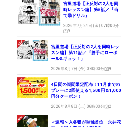
宮里道場【正反対の2人を同
時レッスン編】第5話／『当
て勘ドリル』
2026年7月24日 (金) 07時00分
9
宮里道場【正反対の2人を同時レッ
スン編】第11話／『勝手にローボ
ール&ギュッ！』
2026年8月7日 (金) 07時00分
9
4日間の期間限定配布！11月までの
プレーに2回使える1,500円＆1,000
円分クーポン！
2026年8月8日 (土) 06時00分
2
＜速報＞入谷響が単独首位 永井花