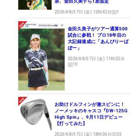
奈、金田久美子ら1差追走
2026年8月7日 (金) 12時42分
1
金田久美子がツアー通算500
試合に参戦！ プロ18年目の
大記録達成に「あんびりーば
ぼー」
2026年8月7日 (金) 11時25分
19
お助けドルフィンが激スピンに！
ノーメッキのキャスコ『DW-125G
High Spin』、9月11日デビュー
【打ってみた】
2026年8月7日 (金) 18時36分
33