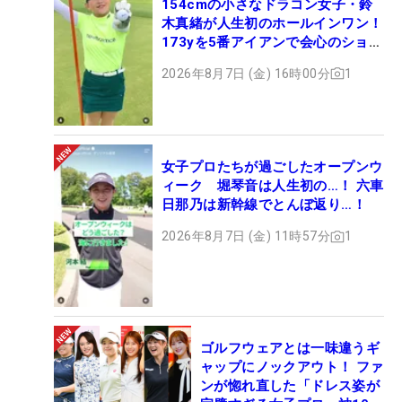
154cmの小さなドラコン女子・鈴
木真緒が人生初のホールインワン！
173yを5番アイアンで会心のショッ
ト
2026年8月7日 (金) 16時00分
1
女子プロたちが過ごしたオープンウ
ィーク 堀琴音は人生初の…！ 六車
日那乃は新幹線でとんぼ返り…！
2026年8月7日 (金) 11時57分
1
ゴルフウェアとは一味違うギ
ャップにノックアウト！ ファ
ンが惚れ直した「ドレス姿が