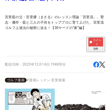
宮里藍の父・宮里優（まさる）のレッスン理論「宮里流」。聖
志・優作・藍と三人の子供をトッププロに育て上げた、宮里流
ゴルフ上達法の秘密に迫る！【30ヤードの“家”編】
コメン
ト
0
件
配信日時：
2023年12月14日 19時00分
ゴルフ漫画
#
漫画レッスン 宮里道場