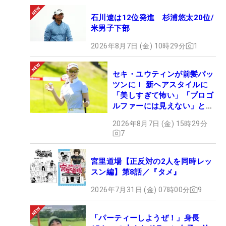
石川遼は12位発進 杉浦悠太20位/
米男子下部
2026年8月7日 (金) 10時29分
1
セキ・ユウティンが前髪パッ
ツンに！ 新ヘアスタイルに
「美しすぎて怖い」「プロゴ
ルファーには見えない」とコ
メント殺到
2026年8月7日 (金) 15時29分
7
宮里道場【正反対の2人を同時レッ
スン編】第8話／『タメ』
2026年7月31日 (金) 07時00分
9
「パーティーしようぜ！」身長