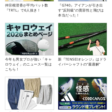
仲宗根澄香が平均パット数
『G740』アイアンが引き出
『TRTL』で6人抜き！
す“反則級”の寛容性と飛びは
本当だった！
今年も男女プロが強い「キャ
新『TENSEIオレンジ』はドラ
ロウェイ」のニュース一覧は
イバーシャフトの“最適解”
こちら！