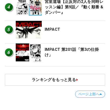
宮里道場【正反対の2人を同時レ
4
ッスン編】第9話／『動く順番 &
ダンパー』
5
IMPACT
IMPACT 第201話「第3の仕掛
6
け」
ランキングをもっと見る
ページ上部へ