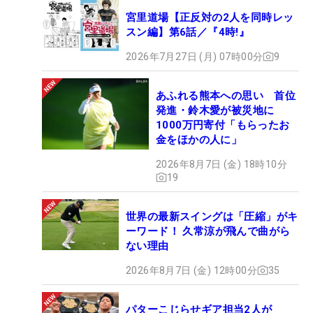
宮里道場【正反対の2人を同時レッ
スン編】第6話／『4時!』
2026年7月27日 (月) 07時00分
9
あふれる熊本への思い 首位
発進・鈴木愛が被災地に
1000万円寄付「もらったお
金をほかの人に」
2026年8月7日 (金) 18時10分
19
世界の最新スイングは「圧縮」がキ
ーワード！ 久常涼が飛んで曲がら
ない理由
2026年8月7日 (金) 12時00分
35
パターこじらせギア担当2人が