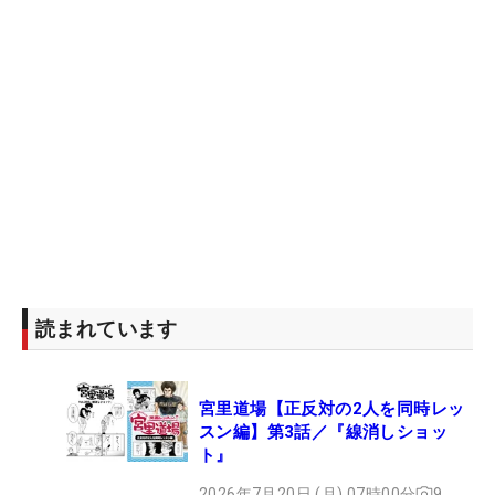
読まれています
宮里道場【正反対の2人を同時レッ
スン編】第3話／『線消しショッ
ト』
2026年7月20日 (月) 07時00分
9