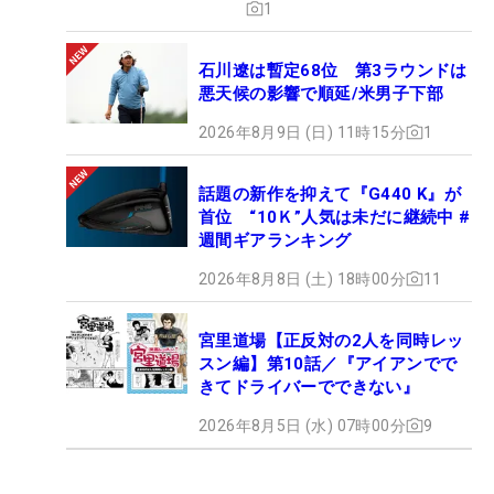
1
石川遼は暫定68位 第3ラウンドは
悪天候の影響で順延/米男子下部
2026年8月9日 (日) 11時15分
1
話題の新作を抑えて『G440 K』が
首位 “10Ｋ”人気は未だに継続中 #
週間ギアランキング
2026年8月8日 (土) 18時00分
11
宮里道場【正反対の2人を同時レッ
スン編】第10話／『アイアンでで
きてドライバーでできない』
2026年8月5日 (水) 07時00分
9