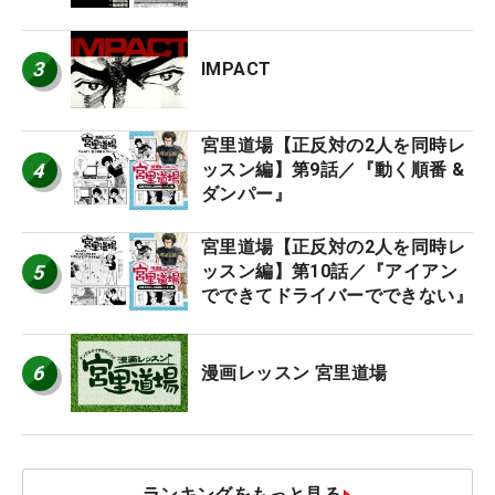
3
IMPACT
宮里道場【正反対の2人を同時レ
4
ッスン編】第9話／『動く順番 &
ダンパー』
宮里道場【正反対の2人を同時レ
5
ッスン編】第10話／『アイアン
でできてドライバーでできない』
6
漫画レッスン 宮里道場
ランキングをもっと見る