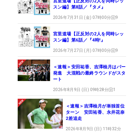
宮里道場【正反対の2人を同時レッ
スン編】第8話／『タメ』
2026年7月31日 (金) 07時00分
9
宮里道場【正反対の2人を同時レッ
スン編】第6話／『4時!』
2026年7月27日 (月) 07時00分
9
＜速報＞安田祐香、吉澤柚月はパー
発進 大混戦の最終ラウンドがスタ
ート
2026年8月9日 (日) 09時28分
1
＜速報＞吉澤柚月が単独首位
ターン 安田祐香、永井花奈
2差追走
2026年8月9日 (日) 11時32分