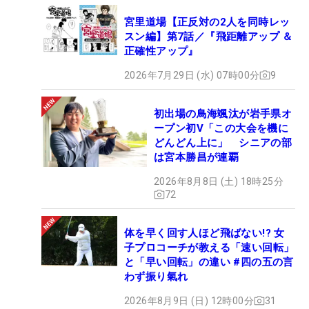
宮里道場【正反対の2人を同時レッ
スン編】第7話／『飛距離アップ ＆
正確性アップ』
2026年7月29日 (水) 07時00分
9
初出場の鳥海颯汰が岩手県オ
ープン初V「この大会を機に
どんどん上に」 シニアの部
は宮本勝昌が連覇
2026年8月8日 (土) 18時25分
72
体を早く回す人ほど飛ばない!? 女
子プロコーチが教える「速い回転」
と「早い回転」の違い #四の五の言
わず振り氣れ
2026年8月9日 (日) 12時00分
31