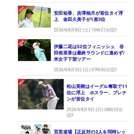
安田祐香、吉澤柚月が首位タイ浮
上 金田久美子が1差3位
2026年8月8日 (土) 16時21分
1
伊藤二花は52位フィニッシュ 谷
田侑里香は最終ラウンドに進めず/
米女子下部ツアー
2026年8月9日 (日) 07時35分
1
松山英樹はイーグル奪取で11
位に浮上 ホスラー、ブレナ
ンが首位タイ
2026年8月9日 (日) 08時53分
1
宮里道場【正反対の2人を同時レッ