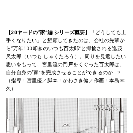
【30ヤードの“家”編 シリーズ概要】
「どうしても上
手くなりたい」と懇願してきたのは、会社の先輩か
ら“万年100叩きのいつも百太郎”と揶揄される逸茂
尺太郎（いつも しゃくたろう）。周りを見返したい
思いをもって、宮里流の門戸をくぐった百太郎は、
自分自身の“家”を完成させることができるのか…？
（指導：宮里優／脚本：かわさき健／作画：本島幸
久）