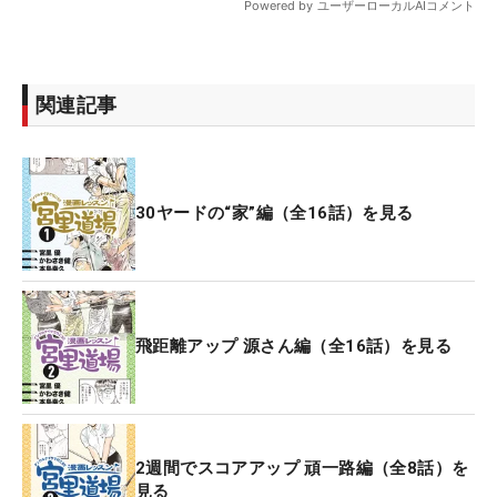
関連記事
30ヤードの“家”編（全16話）を見る
飛距離アップ 源さん編（全16話）を見る
2週間でスコアアップ 頑一路編（全8話）を
見る