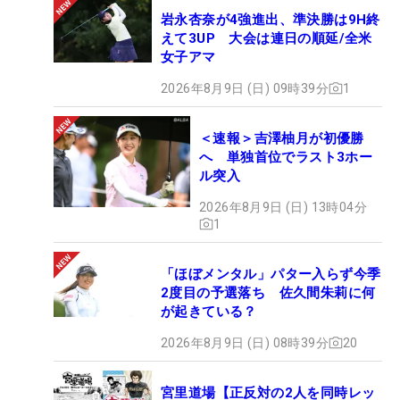
岩永杏奈が4強進出、準決勝は9H終
えて3UP 大会は連日の順延/全米
女子アマ
2026年8月9日 (日) 09時39分
1
＜速報＞吉澤柚月が初優勝
へ 単独首位でラスト3ホー
ル突入
2026年8月9日 (日) 13時04分
1
「ほぼメンタル」パター入らず今季
2度目の予選落ち 佐久間朱莉に何
が起きている？
2026年8月9日 (日) 08時39分
20
宮里道場【正反対の2人を同時レッ