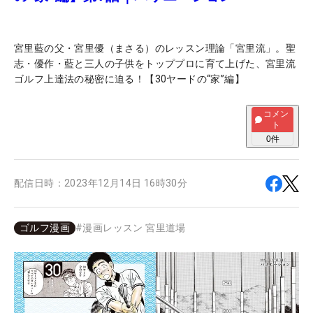
宮里藍の父・宮里優（まさる）のレッスン理論「宮里流」。聖
志・優作・藍と三人の子供をトッププロに育て上げた、宮里流
ゴルフ上達法の秘密に迫る！【30ヤードの“家”編】
コメン
ト
0
件
配信日時：
2023年12月14日 16時30分
ゴルフ漫画
#
漫画レッスン 宮里道場