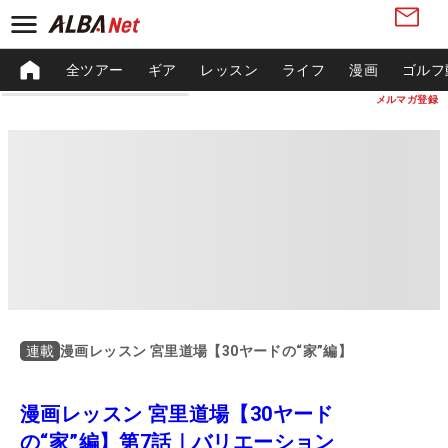
全ツアー
ギア
レッスン
ライフ
漫画
ゴルフ
メルマガ登録
漫画レッスン 宮里道場【30ヤードの“家”編】
連載
漫画レッスン 宮里道場【30ヤード
の“家”編】第7話｜バリエーション