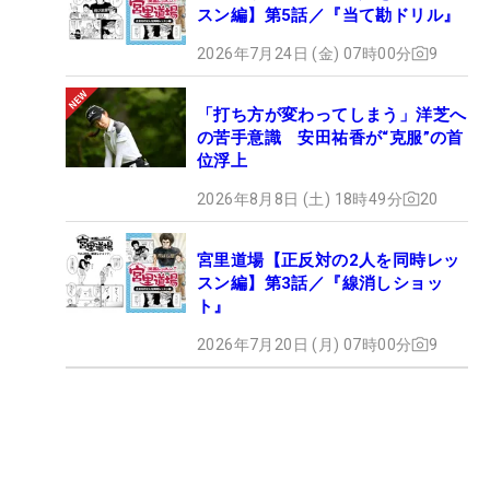
スン編】第5話／『当て勘ドリル』
2026年7月24日 (金) 07時00分
9
「打ち方が変わってしまう」洋芝へ
の苦手意識 安田祐香が“克服”の首
位浮上
2026年8月8日 (土) 18時49分
20
宮里道場【正反対の2人を同時レッ
スン編】第3話／『線消しショッ
ト』
2026年7月20日 (月) 07時00分
9