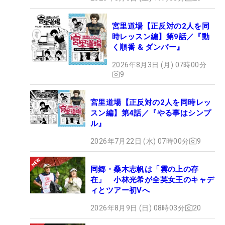
宮里道場【正反対の2人を同
時レッスン編】第9話／『動
く順番 & ダンパー』
2026年8月3日 (月) 07時00分
9
宮里道場【正反対の2人を同時レッ
スン編】第4話／『やる事はシンプ
ル』
2026年7月22日 (水) 07時00分
9
同郷・桑木志帆は「雲の上の存
在」 小林光希が全英女王のキャデ
ィとツアー初Vへ
2026年8月9日 (日) 08時03分
20