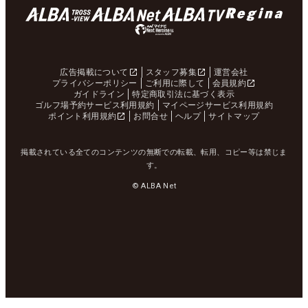
広告掲載について
スタッフ募集
運営会社
プライバシーポリシー
ご利用に際して
会員規約
ガイドライン
特定商取引法に基づく表示
ゴルフ場予約サービス利用規約
マイページサービス利用規約
ポイント利用規約
お問合せ
ヘルプ
サイトマップ
掲載されている全てのコンテンツの無断での転載、転用、コピー等は禁じま
す。
© ALBA Net