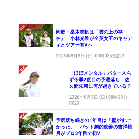
同郷・桑木志帆は「雲の上の存
在」 小林光希が全英女王のキャデ
ィとツアー初Vへ
2026年8月9日 (日) 08時03分
20
「ほぼメンタル」パター入ら
ず今季2度目の予選落ち 佐
久間朱莉に何が起きている？
2026年8月9日 (日) 08時39分
20
予選落ち続きの1年目は「壁がすご
かった」 パット劇的改善の吉澤柚
月がプロ3年目で初V