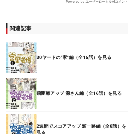
関連記事
30ヤードの“家”編（全16話）を見る
飛距離アップ 源さん編（全16話）を見る
2週間でスコアアップ 頑一路編（全8話）を
見る