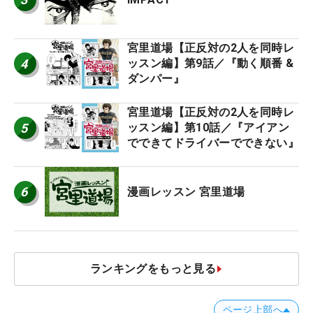
宮里道場【正反対の2人を同時レ
4
ッスン編】第9話／『動く順番 &
ダンパー』
宮里道場【正反対の2人を同時レ
5
ッスン編】第10話／『アイアン
でできてドライバーでできない』
6
漫画レッスン 宮里道場
ランキングをもっと見る
ページ上部へ