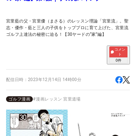
宮里藍の父・宮里優（まさる）のレッスン理論「宮里流」。聖
志・優作・藍と三人の子供をトッププロに育て上げた、宮里流
ゴルフ上達法の秘密に迫る！【30ヤードの“家”編】
コメン
ト
0
件
配信日時：
2023年12月14日 14時00分
ゴルフ漫画
#
漫画レッスン 宮里道場