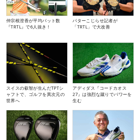
仲宗根澄香が平均パット数
パターこじらせ記者が
『TRTL』で6人抜き！
「TRTL」で大改善
スイスの叡智が生んだTPTシ
アディダス『コードカオス
ャフトで、ゴルフを異次元の
27』は強烈な蹴りでパワーを
世界へ
生む