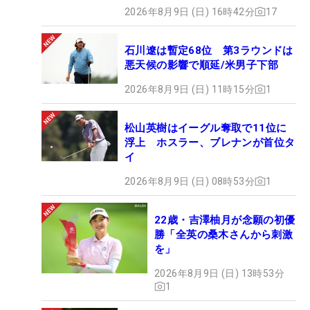
2026年8月9日 (日) 16時42分
17
石川遼は暫定68位 第3ラウンドは
悪天候の影響で順延/米男子下部
2026年8月9日 (日) 11時15分
1
松山英樹はイーグル奪取で11位に
浮上 ホスラー、ブレナンが首位タ
イ
2026年8月9日 (日) 08時53分
1
22歳・吉澤柚月が念願の初優
勝「全英の桑木さんから刺激
を」
2026年8月9日 (日) 13時53分
1