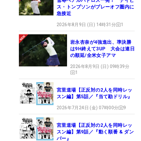
雪辱へアルバトロス一発！ デイビ
ス・トンプソンがプレーオフ圏内に
急接近
2026年8月9日 (日) 14時31分
1
岩永杏奈が4強進出、準決勝
は9H終えて3UP 大会は連日
の順延/全米女子アマ
2026年8月9日 (日) 09時39分
1
宮里道場【正反対の2人を同時レッ
スン編】第5話／『当て勘ドリル』
2026年7月24日 (金) 07時00分
9
宮里道場【正反対の2人を同時レッ
スン編】第9話／『動く順番 & ダン
パー』