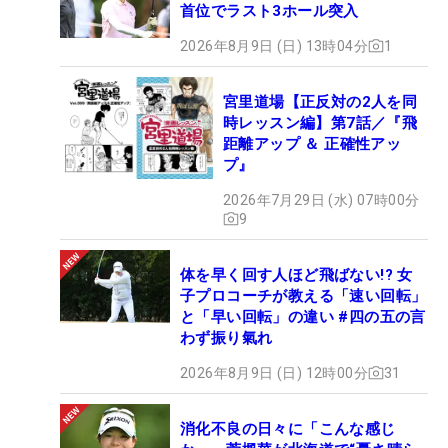
首位でラスト3ホール突入
2026年8月9日 (日) 13時04分
1
宮里道場【正反対の2人を同
時レッスン編】第7話／『飛
距離アップ ＆ 正確性アッ
プ』
2026年7月29日 (水) 07時00分
9
体を早く回す人ほど飛ばない!? 女
子プロコーチが教える「速い回転」
と「早い回転」の違い #四の五の言
わず振り氣れ
2026年8月9日 (日) 12時00分
31
消化不良の日々に「こんな感じ