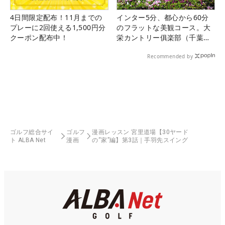
4日間限定配布！11月までの
インター5分、都心から60分
プレーに2回使える1,500円分
のフラットな美観コース。大
クーポン配布中！
栄カントリー俱楽部（千葉
県）
Recommended by
ゴルフ総合サイ
ゴルフ
漫画レッスン 宮里道場【30ヤード
ト ALBA Net
漫画
の“家”編】第3話｜手羽先スイング