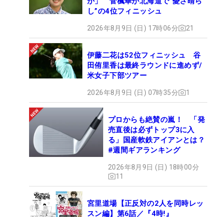
か」 菅楓華が北海道で“憂さ晴ら
し”の4位フィニッシュ
2026年8月9日 (日) 17時06分
21
伊藤二花は52位フィニッシュ 谷
田侑里香は最終ラウンドに進めず/
米女子下部ツアー
2026年8月9日 (日) 07時35分
1
プロからも絶賛の嵐！ 「発
売直後は必ずトップ3に入
る」国産軟鉄アイアンとは？
#週間ギアランキング
2026年8月9日 (日) 18時00分
11
宮里道場【正反対の2人を同時レッ
スン編】第6話／『4時!』