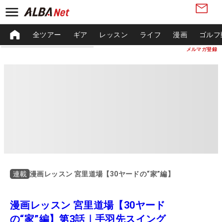
全ツアー
ギア
レッスン
ライフ
漫画
ゴルフ
メルマガ登録
漫画レッスン 宮里道場【30ヤードの“家”編】
連載
漫画レッスン 宮里道場【30ヤード
の“家”編】第3話｜手羽先スイング