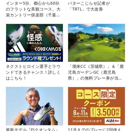
インター5分、都心から60分
パターこじらせ記者が
のフラットな美観コース。大
「TRTL」で大改善
栄カントリー俱楽部（千葉
県）
ネクストヒロイン選手とラウ
「潮来CC（茨城県）」＆「鹿
ンドできるチャンス！詳しく
児島ガーデンGC（鹿児島
はこちら！
県）」の無料プレー券が当た
る！！
最新モデル『FJクオンタム』
11月までのプレーに2回使え