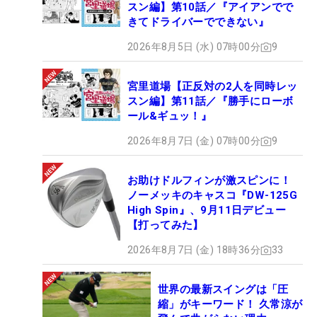
スン編】第10話／『アイアンでで
きてドライバーでできない』
2026年8月5日 (水) 07時00分
9
宮里道場【正反対の2人を同時レッ
スン編】第11話／『勝手にローボ
ール&ギュッ！』
2026年8月7日 (金) 07時00分
9
お助けドルフィンが激スピンに！
ノーメッキのキャスコ『DW-125G
High Spin』、9月11日デビュー
【打ってみた】
2026年8月7日 (金) 18時36分
33
世界の最新スイングは「圧
縮」がキーワード！ 久常涼が