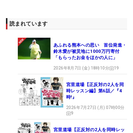
読まれています
あふれる熊本への思い 首位発進・
鈴木愛が被災地に1000万円寄付
「もらったお金をほかの人に」
2026年8月7日 (金) 18時10分
19
宮里道場【正反対の2人を同
時レッスン編】第6話／『4
時!』
2026年7月27日 (月) 07時00分
9
宮里道場【正反対の2人を同時レッ