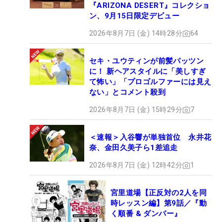
『ARIZONA DESERT』コレクショ
ン、9月15日限定デビュー
2026年8月7日 (金) 14時28分
64
セキ・ユウティンが前髪パッツン
に！ 新ヘアスタイルに「美しすぎ
て怖い」「プロゴルファーには見え
ない」とコメント殺到
2026年8月7日 (金) 15時29分
7
＜速報＞入谷響が単独首位 永井花
奈、金田久美子ら1差追走
2026年8月7日 (金) 12時42分
1
宮里道場【正反対の2人を同
時レッスン編】第9話／『動
く順番 & ダンパー』