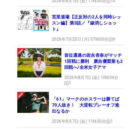
2026年8月7日 (金) 11時30分
10
宮里道場【正反対の2人を同時レッ
スン編】第3話／『線消しショッ
ト』
2026年7月20日 (月) 07時00分
9
首位通過の岩永杏奈がマッチ
1回戦に勝利 廣吉優梨菜も2
回戦へ/全米女子アマ
2026年8月7日 (金) 10時04分
1
「61」マークのホスラーは勝てば
70人抜き！ 大逆転プレーオフ進
出なるか
2026年8月7日 (金) 11時30分
1