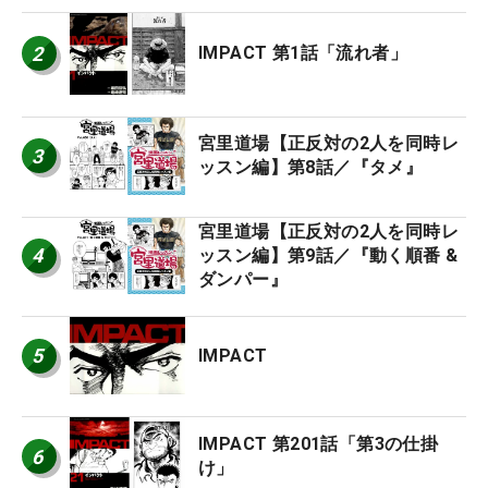
2
IMPACT 第1話「流れ者」
宮里道場【正反対の2人を同時レ
3
ッスン編】第8話／『タメ』
宮里道場【正反対の2人を同時レ
4
ッスン編】第9話／『動く順番 &
ダンパー』
5
IMPACT
IMPACT 第201話「第3の仕掛
6
け」