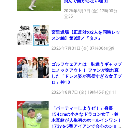
飛んで曲がらない理由
2026年8月7日 (金) 12時00分
35
宮里道場【正反対の2人を同時レッ
スン編】第8話／『タメ』
2026年7月31日 (金) 07時00分
9
ゴルフウェアとは一味違うギャップ
にノックアウト！ ファンが惚れ直
した「ドレス姿が完璧すぎる女子プ
ロ」神10
2026年8月7日 (金) 19時45分
111
「パーティーしようぜ！」身長
154cmの小さなドラコン女子・鈴
木真緒が人生初のホールインワン！
173yを5番アイアンで会心のショッ