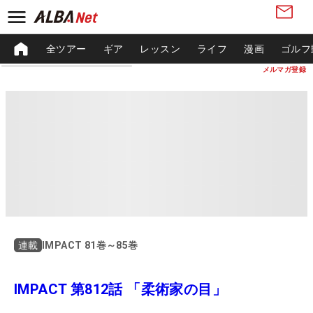
全ツアー
ギア
レッスン
ライフ
漫画
ゴルフ
メルマガ登録
IMPACT 81巻～85巻
連載
IMPACT 第812話 「柔術家の目」