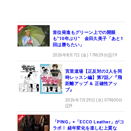
首位発進もグリーン上での開眼
も“10年ぶり” 金田久美子「あと1
回は勝ちたい」
2026年8月7日 (金) 17時29分
19
宮里道場【正反対の2人を同
時レッスン編】第7話／『飛
距離アップ ＆ 正確性アッ
プ』
2026年7月29日 (水) 07時00分
9
「PING」×「ECCO Leather」がコ
ラボ！ 経年変化を楽しむ上質な