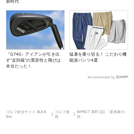
新時代
『G740』アイアンが引き出
猛暑を乗り切る！ こだわり機
す“反則級”の寛容性と飛びは
能派パンツ4選
本当だった！
Recommended by
ゴルフ総合サイト ALBA
ゴルフ漫
IMPACT 第812話 「柔術家の
Net
画
目」