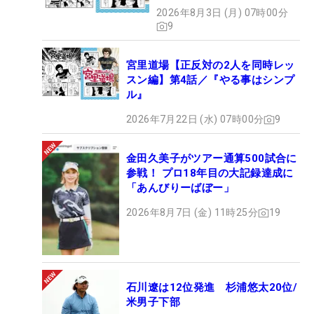
2026年8月3日 (月) 07時00分
9
宮里道場【正反対の2人を同時レッ
スン編】第4話／『やる事はシンプ
ル』
2026年7月22日 (水) 07時00分
9
金田久美子がツアー通算500試合に
参戦！ プロ18年目の大記録達成に
「あんびりーばぼー」
2026年8月7日 (金) 11時25分
19
石川遼は12位発進 杉浦悠太20位/
米男子下部