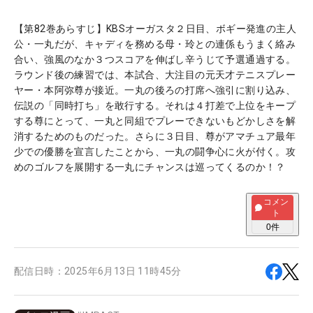
【第82巻あらすじ】KBSオーガスタ２日目、ボギー発進の主人
公・一丸だが、キャディを務める母・玲との連係もうまく絡み
合い、強風のなか３つスコアを伸ばし辛うじて予選通過する。
ラウンド後の練習では、本試合、大注目の元天才テニスプレー
ヤー・本阿弥尊が接近。一丸の後ろの打席へ強引に割り込み、
伝説の「同時打ち」を敢行する。それは４打差で上位をキープ
する尊にとって、一丸と同組でプレーできないもどかしさを解
消するためのものだった。さらに３日目、尊がアマチュア最年
少での優勝を宣言したことから、一丸の闘争心に火が付く。攻
めのゴルフを展開する一丸にチャンスは巡ってくるのか！？
コメン
ト
0
件
配信日時：
2025年6月13日 11時45分