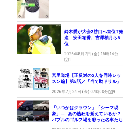
鈴木愛が大会2勝目へ首位T発
進 安田祐香、吉澤柚月ら5
位
2026年8月7日 (金) 16時14分
1
宮里道場【正反対の2人を同時レッ
スン編】第5話／『当て勘ドリル』
2026年7月24日 (金) 07時00分
9
「いつかはクラウン」「シーマ現
象」……あの熱狂を覚えているか？
バブルのゴルフ場を彩った名車たち