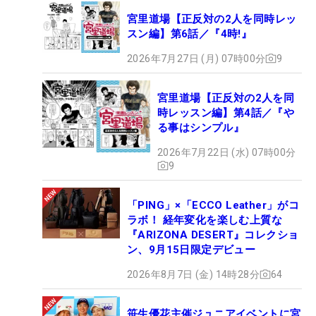
宮里道場【正反対の2人を同時レッ
スン編】第6話／『4時!』
2026年7月27日 (月) 07時00分
9
宮里道場【正反対の2人を同
時レッスン編】第4話／『や
る事はシンプル』
2026年7月22日 (水) 07時00分
9
「PING」×「ECCO Leather」がコ
ラボ！ 経年変化を楽しむ上質な
『ARIZONA DESERT』コレクショ
ン、9月15日限定デビュー
2026年8月7日 (金) 14時28分
64
笹生優花主催ジュニアイベントに宮