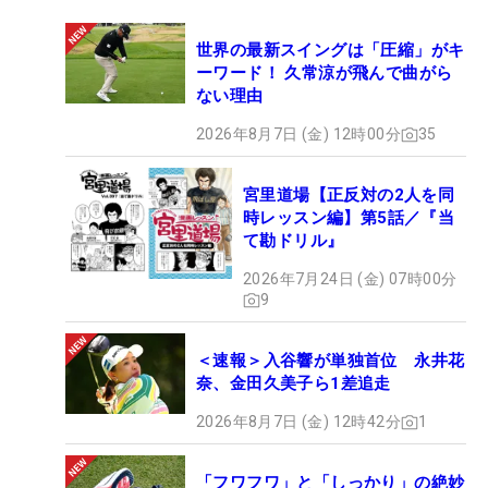
世界の最新スイングは「圧縮」がキ
ーワード！ 久常涼が飛んで曲がら
ない理由
2026年8月7日 (金) 12時00分
35
宮里道場【正反対の2人を同
時レッスン編】第5話／『当
て勘ドリル』
2026年7月24日 (金) 07時00分
9
＜速報＞入谷響が単独首位 永井花
奈、金田久美子ら1差追走
2026年8月7日 (金) 12時42分
1
「フワフワ」と「しっかり」の絶妙