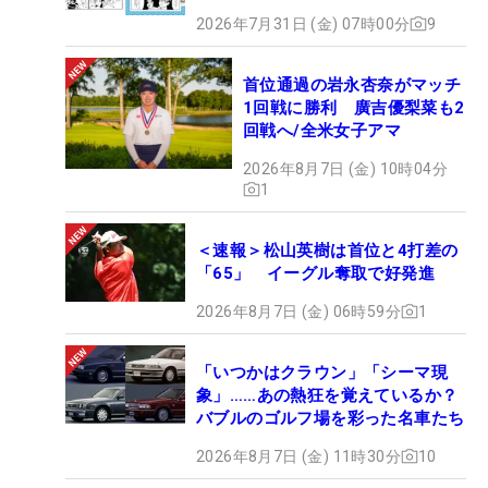
2026年7月31日 (金) 07時00分
9
首位通過の岩永杏奈がマッチ
1回戦に勝利 廣吉優梨菜も2
回戦へ/全米女子アマ
2026年8月7日 (金) 10時04分
1
＜速報＞松山英樹は首位と4打差の
「65」 イーグル奪取で好発進
2026年8月7日 (金) 06時59分
1
「いつかはクラウン」「シーマ現
象」……あの熱狂を覚えているか？
バブルのゴルフ場を彩った名車たち
2026年8月7日 (金) 11時30分
10