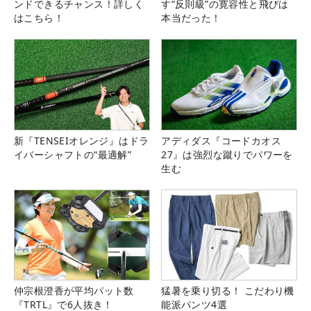
ンドできるチャンス！詳しく
す“反則級”の寛容性と飛びは
はこちら！
本当だった！
新『TENSEIオレンジ』はドラ
アディダス『コードカオス
イバーシャフトの“最適解”
27』は強烈な蹴りでパワーを
生む
仲宗根澄香が平均パット数
猛暑を乗り切る！ こだわり機
『TRTL』で6人抜き！
能派パンツ4選