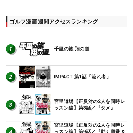
ゴルフ漫画 週間アクセスランキング
1
千里の旅 翔の道
2
IMPACT 第1話「流れ者」
宮里道場【正反対の2人を同時レ
3
ッスン編】第8話／『タメ』
宮里道場【正反対の2人を同時レ
4
ッスン編】第9話／『動く順番 &