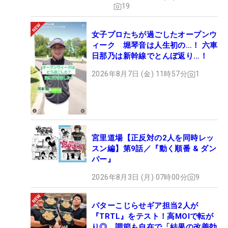
19
女子プロたちが過ごしたオープンウ
ィーク 堀琴音は人生初の…！ 六車
日那乃は新幹線でとんぼ返り…！
2026年8月7日 (金) 11時57分
1
宮里道場【正反対の2人を同時レッ
スン編】第9話／『動く順番 & ダン
パー』
2026年8月3日 (月) 07時00分
9
パターこじらせギア担当2人が
『TRTL』をテスト！高MOIで転が
り◎、調節も自在で「結果の改善効