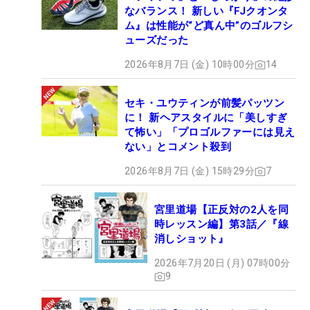
なバランス！ 新しい『FJクオンタ
ム』は性能が“ど真ん中”のゴルフシ
ューズだった
2026年8月7日 (金) 10時00分
14
セキ・ユウティンが前髪パッツン
に！ 新ヘアスタイルに「美しすぎ
て怖い」「プロゴルファーには見え
ない」とコメント殺到
2026年8月7日 (金) 15時29分
7
宮里道場【正反対の2人を同
時レッスン編】第3話／『線
消しショット』
2026年7月20日 (月) 07時00分
9