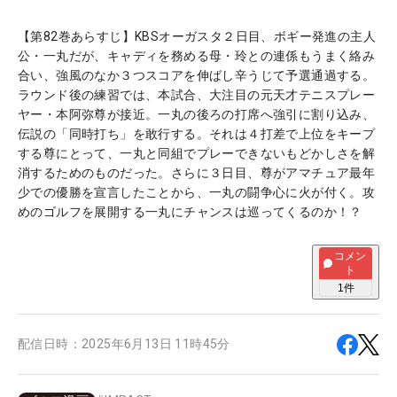
【第82巻あらすじ】KBSオーガスタ２日目、ボギー発進の主人
公・一丸だが、キャディを務める母・玲との連係もうまく絡み
合い、強風のなか３つスコアを伸ばし辛うじて予選通過する。
ラウンド後の練習では、本試合、大注目の元天才テニスプレー
ヤー・本阿弥尊が接近。一丸の後ろの打席へ強引に割り込み、
伝説の「同時打ち」を敢行する。それは４打差で上位をキープ
する尊にとって、一丸と同組でプレーできないもどかしさを解
消するためのものだった。さらに３日目、尊がアマチュア最年
少での優勝を宣言したことから、一丸の闘争心に火が付く。攻
めのゴルフを展開する一丸にチャンスは巡ってくるのか！？
コメン
ト
1
件
配信日時：
2025年6月13日 11時45分