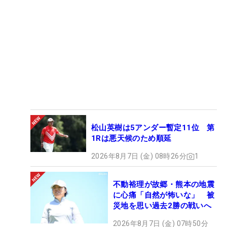
松山英樹は5アンダー暫定11位 第
1Rは悪天候のため順延
2026年8月7日 (金) 08時26分
1
不動裕理が故郷・熊本の地震
に心痛「自然が怖いな」 被
災地を思い過去2勝の戦いへ
2026年8月7日 (金) 07時50分