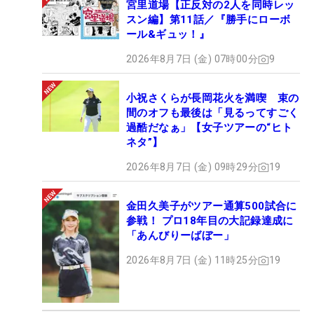
宮里道場【正反対の2人を同時レッ
スン編】第11話／『勝手にローボ
ール&ギュッ！』
2026年8月7日 (金) 07時00分
9
小祝さくらが長岡花火を満喫 束の
間のオフも最後は「見るってすごく
過酷だなぁ」【女子ツアーの“ヒト
ネタ”】
2026年8月7日 (金) 09時29分
19
金田久美子がツアー通算500試合に
参戦！ プロ18年目の大記録達成に
「あんびりーばぼー」
2026年8月7日 (金) 11時25分
19