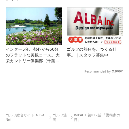
インター5分、都心から60分
ゴルフの熱狂を、つくる仕
のフラットな美観コース。大
事。｜スタッフ募集中
栄カントリー俱楽部（千葉
県）
Recommended by
ゴルフ総合サイト ALBA
ゴルフ漫
IMPACT 第812話 「柔術家の
Net
画
目」