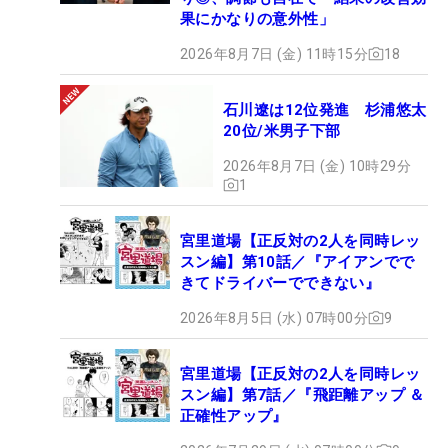
果にかなりの意外性」
2026年8月7日 (金) 11時15分
18
石川遼は12位発進 杉浦悠太
20位/米男子下部
2026年8月7日 (金) 10時29分
1
宮里道場【正反対の2人を同時レッ
スン編】第10話／『アイアンでで
きてドライバーでできない』
2026年8月5日 (水) 07時00分
9
宮里道場【正反対の2人を同時レッ
スン編】第7話／『飛距離アップ ＆
正確性アップ』