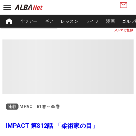
全ツアー
ギア
レッスン
ライフ
漫画
ゴルフ
メルマガ登録
IMPACT 81巻～85巻
連載
IMPACT 第812話 「柔術家の目」