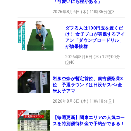
「可愛いにも程がある」
2026年8月6日 (木) 11時36分
3
ダフる人は100円玉を置くだ
け！ 女子プロが実践するアイ
アン「ダウンブロードリル」
が効果抜群
2026年8月6日 (木) 12時00分
40
岩永杏奈が暫定首位、廣吉優梨菜8
位 予選ラウンドは日没サスペ/全
米女子アマ
2026年8月6日 (木) 11時18分
1
【毎週更新】関東エリアの人気コー
スを特別優待料金で予約ができる！