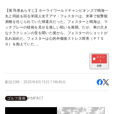
【第76巻あらすじ】ホーライワールドチャンピオンズで鳴海一
丸と同組を回る米国人女子アマ・フォスターは、米軍で狙撃観
測種を任じられていた帰還兵だった。フォスターと鳴海は、マ
ッチプレーの様相を見せる激しい戦いを展開。だが、車の大き
なクラクションの音を聞いた後から、フォスターのショットが
乱れ始めた。フォスターは心的外傷後ストレス障害（ＰＴＳ
Ｄ）を抱えていた…。
コメン
ト
0
件
配信日時：
2025年4月15日 11時45分
ゴルフ漫画
#
IMPACT