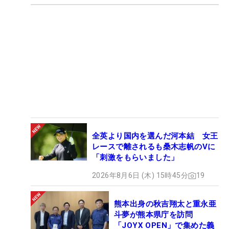
全英より国内を選んだ河本結 女王
レースで離されるも桑木志帆のVに
「刺激をもらいました」
2026年8月6日 (木) 15時45分
19
熊本出身の秋吉翔太と重永亜
斗夢が熊本県庁を訪問
「JOYX OPEN」で集めた義