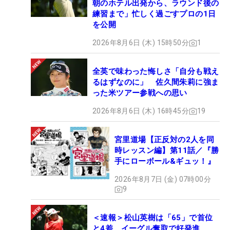
朝のホテル出発から、ラウンド後の
練習まで」忙しく過ごすプロの1日
を公開
2026年8月6日 (木) 15時50分
1
全英で味わった悔しさ「自分も戦え
るはずなのに」 佐久間朱莉に強ま
った米ツアー参戦への思い
2026年8月6日 (木) 16時45分
19
宮里道場【正反対の2人を同
時レッスン編】第11話／『勝
手にローボール&ギュッ！』
2026年8月7日 (金) 07時00分
9
＜速報＞松山英樹は「65」で首位
と4差 イーグル奪取で好発進