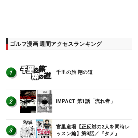
ゴルフ漫画 週間アクセスランキング
1
千里の旅 翔の道
2
IMPACT 第1話「流れ者」
宮里道場【正反対の2人を同時レ
3
ッスン編】第8話／『タメ』