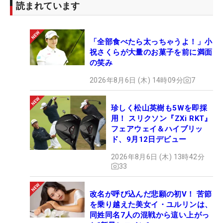
読まれています
「全部食べたら太っちゃうよ！」小
祝さくらが大量のお菓子を前に満面
の笑み
2026年8月6日 (木) 14時09分
7
珍しく松山英樹も5Wを即採
用！ スリクソン『ZXi RKT』
フェアウェイ＆ハイブリッ
ド、9月12日デビュー
2026年8月6日 (木) 13時42分
33
改名が呼び込んだ悲願の初V！ 苦節
を乗り越えた美女イ・ユルリンは、
同姓同名7人の混戦から這い上がっ