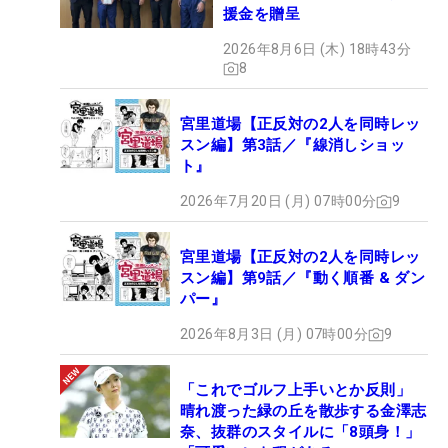
援金を贈呈
2026年8月6日 (木) 18時43分
8
宮里道場【正反対の2人を同時レッ
スン編】第3話／『線消しショッ
ト』
2026年7月20日 (月) 07時00分
9
宮里道場【正反対の2人を同時レッ
スン編】第9話／『動く順番 & ダン
パー』
2026年8月3日 (月) 07時00分
9
「これでゴルフ上手いとか反則」
晴れ渡った緑の丘を散歩する金澤志
奈、抜群のスタイルに「8頭身！」