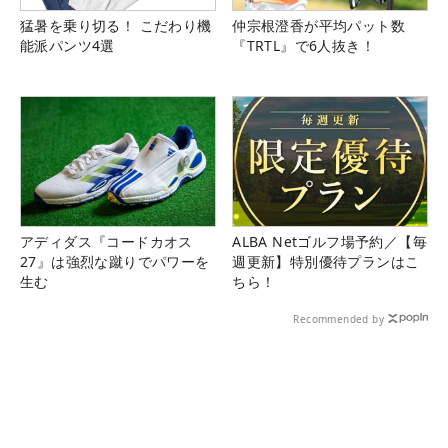
猛暑を乗り切る！ こだわり機
仲宗根澄香が平均パット数
能派パンツ4選
『TRTL』で6人抜き！
アディダス『コードカオス
ALBA Netゴルフ場予約／【毎
27』は強烈な蹴りでパワーを
週更新】特別優待プランはこ
生む
ちら！
Recommended by