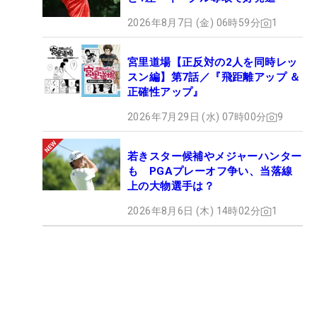
2026年8月7日 (金) 06時59分
1
宮里道場【正反対の2人を同時レッ
スン編】第7話／『飛距離アップ ＆
正確性アップ』
2026年7月29日 (水) 07時00分
9
若きスター候補やメジャーハンター
も PGAプレーオフ争い、当落線
上の大物選手は？
2026年8月6日 (木) 14時02分
1