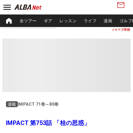
全ツアー
ギア
レッスン
ライフ
漫画
ゴルフ
メルマガ登録
IMPACT 71巻～80巻
連載
IMPACT 第753話 「桂の思惑」