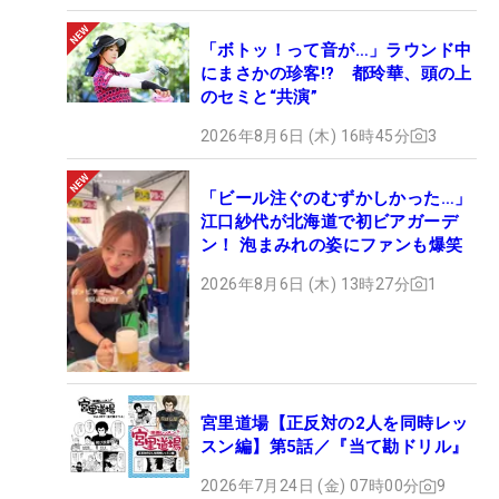
「ボトッ！って音が…」ラウンド中
にまさかの珍客!? 都玲華、頭の上
のセミと“共演”
2026年8月6日 (木) 16時45分
3
「ビール注ぐのむずかしかった…」
江口紗代が北海道で初ビアガーデ
ン！ 泡まみれの姿にファンも爆笑
2026年8月6日 (木) 13時27分
1
宮里道場【正反対の2人を同時レッ
スン編】第5話／『当て勘ドリル』
2026年7月24日 (金) 07時00分
9