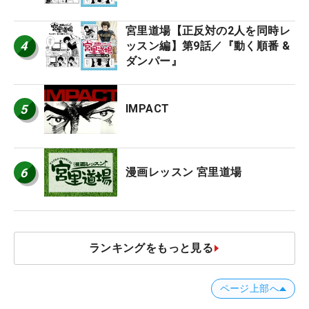
宮里道場【正反対の2人を同時レ
4
ッスン編】第9話／『動く順番 &
ダンパー』
5
IMPACT
6
漫画レッスン 宮里道場
ランキングをもっと見る
ページ上部へ