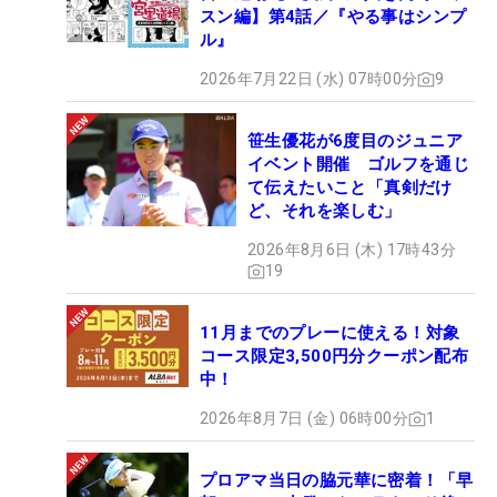
スン編】第4話／『やる事はシンプ
ル』
2026年7月22日 (水) 07時00分
9
笹生優花が6度目のジュニア
イベント開催 ゴルフを通じ
て伝えたいこと「真剣だけ
ど、それを楽しむ」
2026年8月6日 (木) 17時43分
19
11月までのプレーに使える！対象
コース限定3,500円分クーポン配布
中！
2026年8月7日 (金) 06時00分
1
プロアマ当日の脇元華に密着！「早