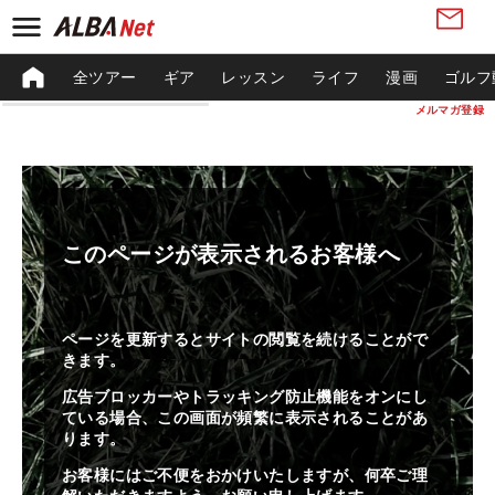
全ツアー
ギア
レッスン
ライフ
漫画
ゴルフ
メルマガ登録
このページが表示されるお客様へ
ページを更新するとサイトの閲覧を続けることがで
きます。
広告ブロッカーやトラッキング防止機能をオンにし
ている場合、この画面が頻繁に表示されることがあ
ります。
お客様にはご不便をおかけいたしますが、何卒ご理