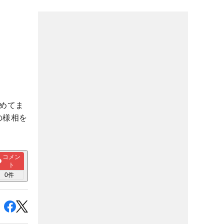
めてま
の様相を
コメン
ト
0
件