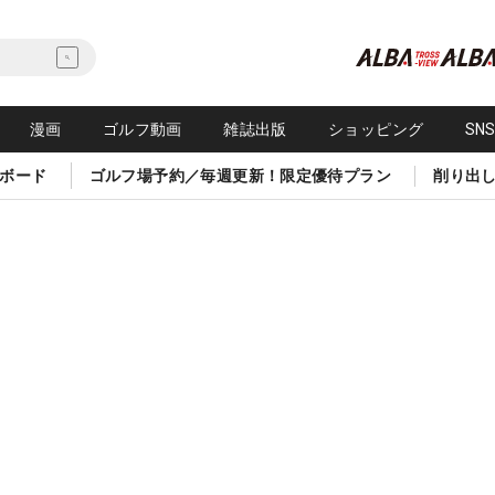
漫画
ゴルフ動画
雑誌出版
ショッピング
SN
ボード
ゴルフ場予約／毎週更新！限定優待プラン
削り出