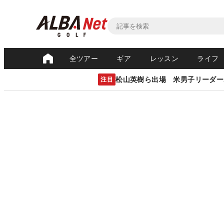
全ツアー
ギア
レッスン
ライフ
松山英樹ら出場 米男子リーダー
注目