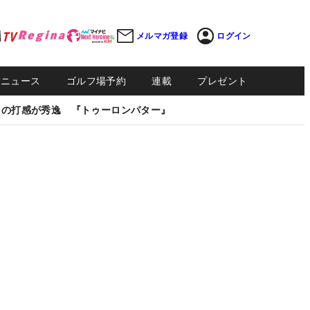
メルマガ登録
ログイン
Sニュース
ゴルフ場予約
連載
プレゼント
しの打感が秀逸 『トゥーロンパター』