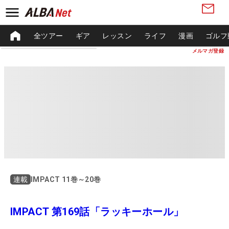
全ツアー
ギア
レッスン
ライフ
漫画
ゴルフ
メルマガ登録
IMPACT 11巻～20巻
連載
IMPACT 第169話「ラッキーホール」