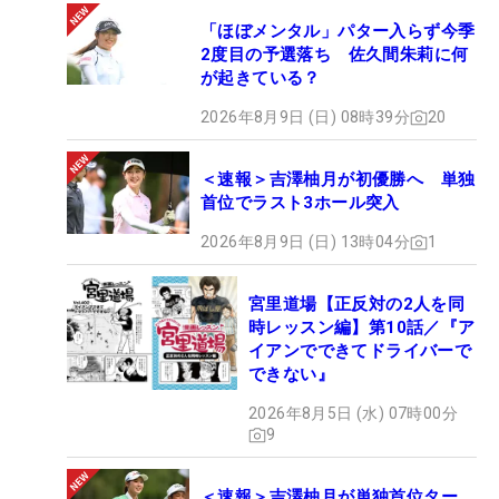
「ほぼメンタル」パター入らず今季
2度目の予選落ち 佐久間朱莉に何
が起きている？
2026年8月9日 (日) 08時39分
20
＜速報＞吉澤柚月が初優勝へ 単独
首位でラスト3ホール突入
2026年8月9日 (日) 13時04分
1
宮里道場【正反対の2人を同
時レッスン編】第10話／『ア
イアンでできてドライバーで
できない』
2026年8月5日 (水) 07時00分
9
＜速報＞吉澤柚月が単独首位ター