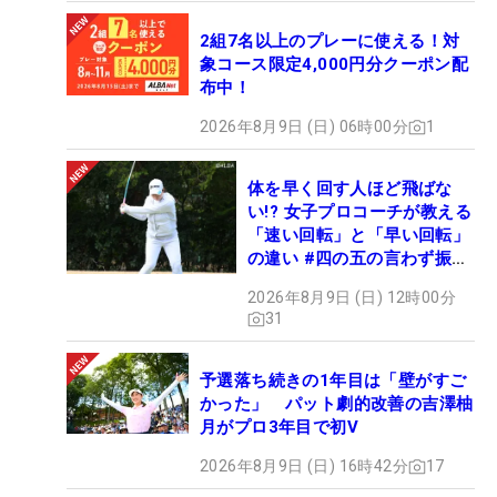
2組7名以上のプレーに使える！対
象コース限定4,000円分クーポン配
布中！
2026年8月9日 (日) 06時00分
1
体を早く回す人ほど飛ばな
い!? 女子プロコーチが教える
「速い回転」と「早い回転」
の違い #四の五の言わず振り
氣れ
2026年8月9日 (日) 12時00分
31
予選落ち続きの1年目は「壁がすご
かった」 パット劇的改善の吉澤柚
月がプロ3年目で初V
2026年8月9日 (日) 16時42分
17