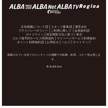
広告掲載について
スタッフ募集
運営会社
プライバシーポリシー
ご利用に際して
会員規約
ガイドライン
特定商取引法に基づく表示
ゴルフ場予約サービス利用規約
マイページサービス利用規約
ポイント利用規約
お問合せ
ヘルプ
サイトマップ
掲載されている全てのコンテンツの無断での転載、転用、コピー等は禁じま
す。
© ALBA Net