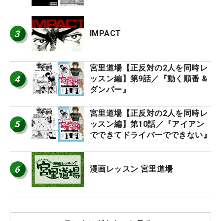
3
IMPACT
宮里道場【正反対の2人を同時レ
4
ッスン編】第9話／『動く順番 &
ダンパー』
宮里道場【正反対の2人を同時レ
5
ッスン編】第10話／『アイアン
でできてドライバーでできない』
6
漫画レッスン 宮里道場