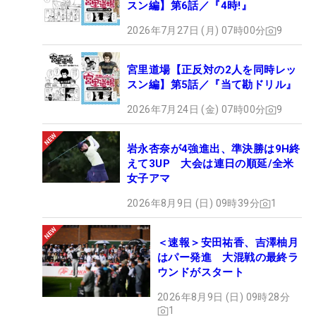
スン編】第6話／『4時!』
2026年7月27日 (月) 07時00分
9
宮里道場【正反対の2人を同時レッ
スン編】第5話／『当て勘ドリル』
2026年7月24日 (金) 07時00分
9
岩永杏奈が4強進出、準決勝は9H終
えて3UP 大会は連日の順延/全米
女子アマ
2026年8月9日 (日) 09時39分
1
＜速報＞安田祐香、吉澤柚月
はパー発進 大混戦の最終ラ
ウンドがスタート
2026年8月9日 (日) 09時28分
1