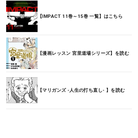
【IMPACT 11巻～15巻 一覧】はこちら
【漫画レッスン 宮里道場シリーズ】を読む
【マリガンズ -人生の打ち直し- 】を読む