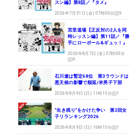
スン編】第8話／『タメ』
2026年7月31日 (金) 07時00分
9
宮里道場【正反対の2人を同
時レッスン編】第11話／『勝
手にローボール&ギュッ！』
2026年8月7日 (金) 07時00分
9
石川遼は暫定68位 第3ラウンドは
悪天候の影響で順延/米男子下部
2026年8月9日 (日) 11時15分
1
“生き残り”をかけた争い 第2回女
子リランキング2026
2026年8月9日 (日) 16時15分
1