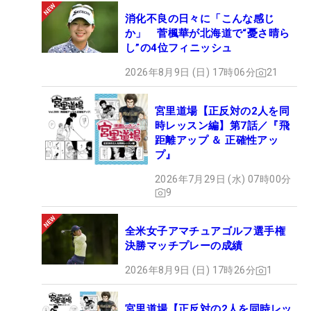
消化不良の日々に「こんな感じ
か」 菅楓華が北海道で“憂さ晴ら
し”の4位フィニッシュ
2026年8月9日 (日) 17時06分
21
宮里道場【正反対の2人を同
時レッスン編】第7話／『飛
距離アップ ＆ 正確性アッ
プ』
2026年7月29日 (水) 07時00分
9
全米女子アマチュアゴルフ選手権
決勝マッチプレーの成績
2026年8月9日 (日) 17時26分
1
宮里道場【正反対の2人を同時レッ