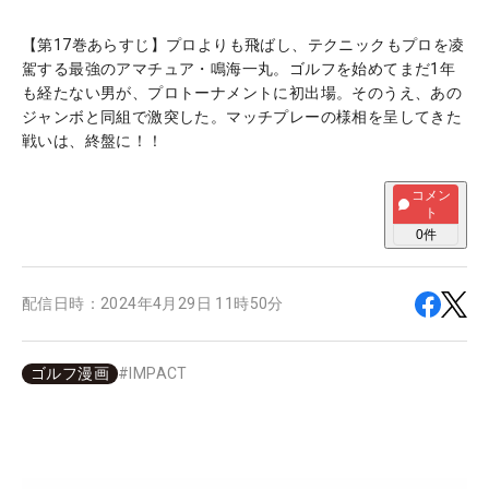
【第17巻あらすじ】プロよりも飛ばし、テクニックもプロを凌
駕する最強のアマチュア・鳴海一丸。ゴルフを始めてまだ1年
も経たない男が、プロトーナメントに初出場。そのうえ、あの
ジャンボと同組で激突した。マッチプレーの様相を呈してきた
戦いは、終盤に！！
コメン
ト
0
件
配信日時：
2024年4月29日 11時50分
ゴルフ漫画
#
IMPACT