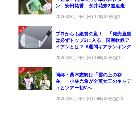
ン 安田祐香、永井花奈2差追走
2026年8月9日 (日) 11時32分
1
プロからも絶賛の嵐！ 「発売直後
は必ずトップ3に入る」国産軟鉄ア
イアンとは？ #週間ギアランキング
2026年8月9日 (日) 18時00分
11
同郷・桑木志帆は「雲の上の存
在」 小林光希が全英女王のキャデ
ィとツアー初Vへ
2026年8月9日 (日) 08時03分
20