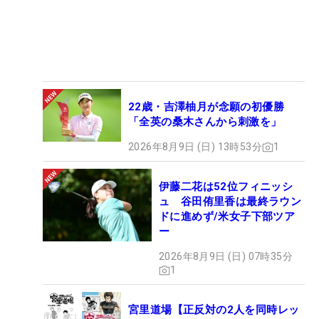
22歳・吉澤柚月が念願の初優勝
「全英の桑木さんから刺激を」
2026年8月9日 (日) 13時53分
1
伊藤二花は52位フィニッシ
ュ 谷田侑里香は最終ラウン
ドに進めず/米女子下部ツア
ー
2026年8月9日 (日) 07時35分
1
宮里道場【正反対の2人を同時レッ