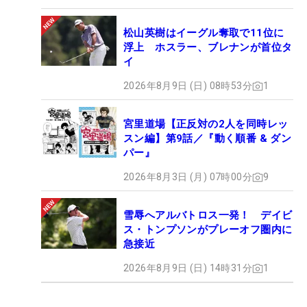
松山英樹はイーグル奪取で11位に
浮上 ホスラー、ブレナンが首位タ
イ
2026年8月9日 (日) 08時53分
1
宮里道場【正反対の2人を同時レッ
スン編】第9話／『動く順番 & ダン
パー』
2026年8月3日 (月) 07時00分
9
雪辱へアルバトロス一発！ デイビ
ス・トンプソンがプレーオフ圏内に
急接近
2026年8月9日 (日) 14時31分
1