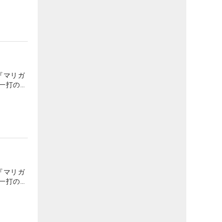
『マリガ
一打の地
『マリガ
一打の地