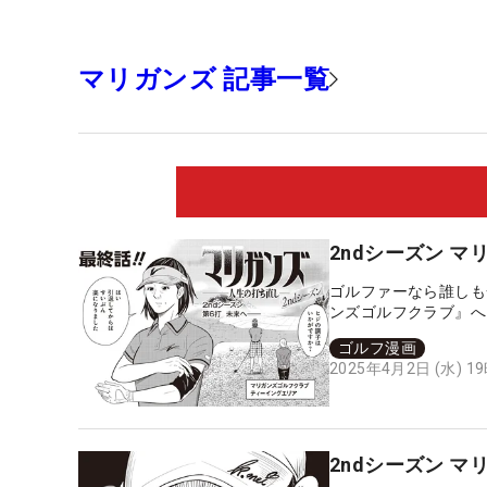
マリガンズ 記事一覧
2ndシーズン 
ゴルファーなら誰しも
ンズゴルフクラブ』へ
点に舞い戻り、人生を
ゴルフ漫画
2025年4月2日 (水) 1
2ndシーズン 