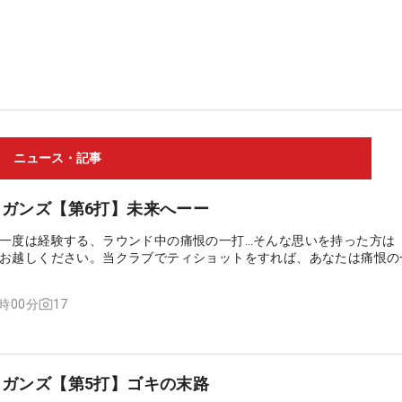
ニュース・記事
マリガンズ【第6打】未来へーー
一度は経験する、ラウンド中の痛恨の一打…そんな思いを持った方は
お越しください。当クラブでティショットをすれば、あなたは痛恨の
やり直すことができるのです……
17
9時00分
マリガンズ【第5打】ゴキの末路