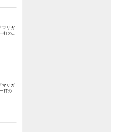
『マリガ
一打の地
『マリガ
一打の地