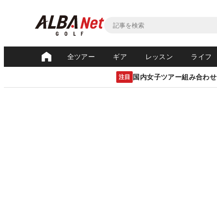
全ツアー
ギア
レッスン
ライフ
国内女子ツアー組み合わせ
注目