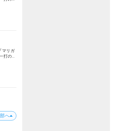
『マリガ
一打の地
上部へ