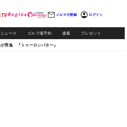
メルマガ登録
ログイン
Sニュース
ゴルフ場予約
連載
プレゼント
感が秀逸 『トゥーロンパター』