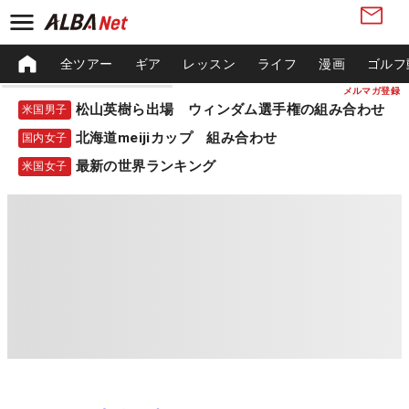
全ツアー
ギア
レッスン
ライフ
漫画
ゴルフ
メルマガ登録
松山英樹ら出場 ウィンダム選手権の組み合わせ
米国男子
北海道meijiカップ 組み合わせ
国内女子
最新の世界ランキング
米国女子