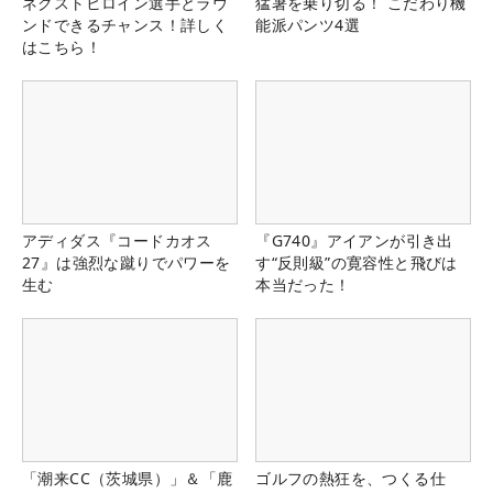
ネクストヒロイン選手とラウ
猛暑を乗り切る！ こだわり機
ンドできるチャンス！詳しく
能派パンツ4選
はこちら！
アディダス『コードカオス
『G740』アイアンが引き出
27』は強烈な蹴りでパワーを
す“反則級”の寛容性と飛びは
生む
本当だった！
「潮来CC（茨城県）」＆「鹿
ゴルフの熱狂を、つくる仕