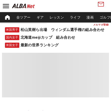
全ツアー
ギア
レッスン
ライフ
漫画
ゴルフ
メルマガ登録
松山英樹ら出場 ウィンダム選手権の組み合わせ
米国男子
北海道meijiカップ 組み合わせ
国内女子
最新の世界ランキング
米国女子