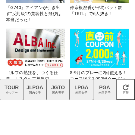
『G740』アイアンが引き出
仲宗根澄香が平均パット数
す“反則級”の寛容性と飛びは
『TRTL』で6人抜き！
本当だった！
ゴルフの熱狂を、つくる仕
8-9月のプレーに2回使える！
事。｜スタッフ募集中
コース限定2,000円クーポン
配布中！
TOUR
JLPGA
JGTO
LPGA
PGA
閉じる
全ツアー
国内女子
国内男子
米国女子
米国男子
更新