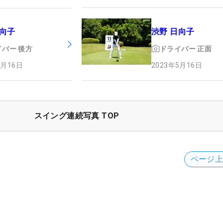
日向子
渋野 日向子
イバー
後方
ドライバー
正面
5月16日
2023年5月16日
スイング連続写真 TOP
ページ