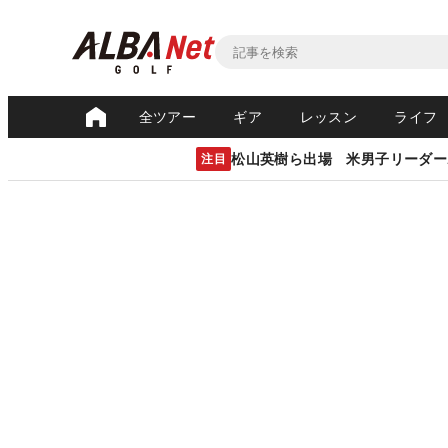
全ツアー
ギア
レッスン
ライフ
松山英樹ら出場 米男子リーダー
注目