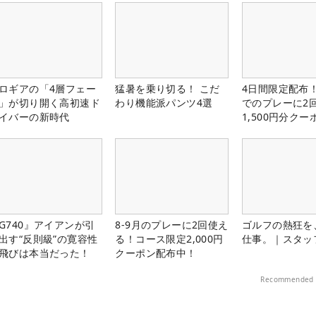
ロギアの「4層フェー
猛暑を乗り切る！ こだ
4日間限定配布！
」が切り開く高初速ド
わり機能派パンツ4選
でのプレーに2
イバーの新時代
1,500円分ク
中！
G740』アイアンが引
8-9月のプレーに2回使え
ゴルフの熱狂を
出す“反則級”の寛容性
る！コース限定2,000円
仕事。｜スタッ
飛びは本当だった！
クーポン配布中！
Recommended 