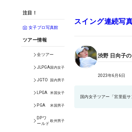
注目！
スイング連続写
女子プロ写真館
ツアー情報
全ツアー
渋野 日向子
JLPGA
国内女子
2023年6月6日
JGTO
国内男子
LPGA
米国女子
国内女子ツアー「宮里藍サ
PGA
米国男子
DPワ
欧州男子
ールド