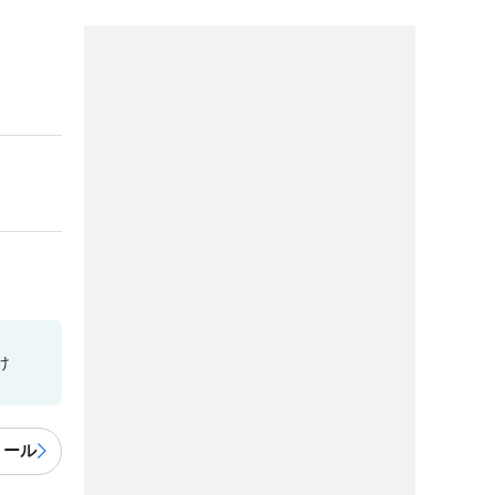
け
ィール