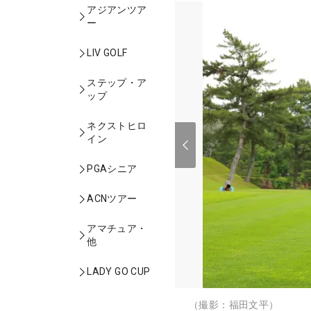
アジアンツア
ー
LIV GOLF
ステップ・ア
ップ
ネクストヒロ
イン
PGAシニア
ACNツアー
アマチュア・
他
LADY GO CUP
（撮影：福田文平）