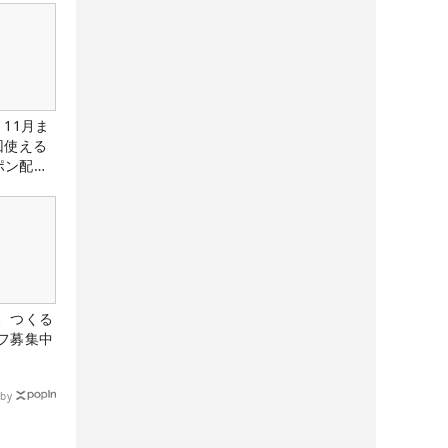
11月ま
回使える
ーポン配布
、つくる
フ募集中
by