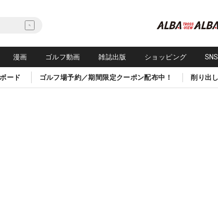
漫画
ゴルフ動画
雑誌出版
ショッピング
SN
ボード
ゴルフ場予約／期間限定クーポン配布中！
削り出