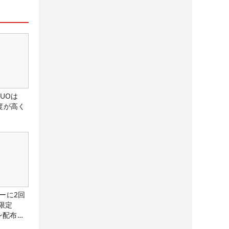
DUOは
度が高く
ーに2回
限定
ン配布