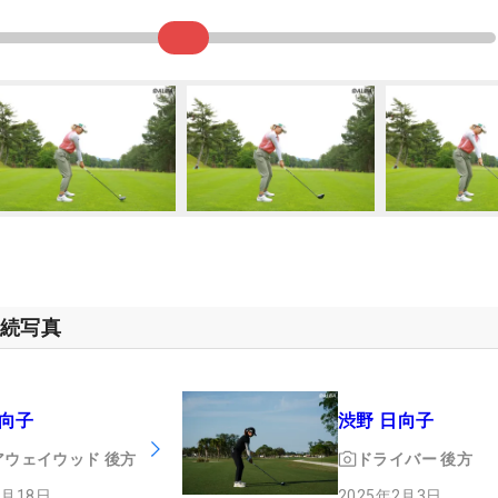
連続写真
日向子
渋野 日向子
アウェイウッド
後方
ドライバー
後方
3月18日
2025年2月3日