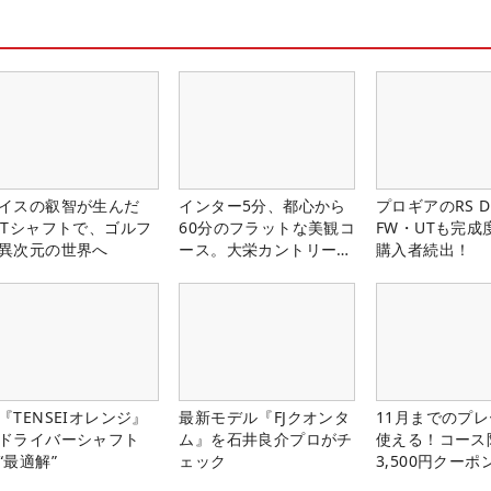
イスの叡智が生んだ
インター5分、都心から
プロギアのRS 
PTシャフトで、ゴルフ
60分のフラットな美観コ
FW・UTも完成
異次元の世界へ
ース。大栄カントリー俱
購入者続出！
楽部（千葉県）
『TENSEIオレンジ』
最新モデル『FJクオンタ
11月までのプレ
ドライバーシャフト
ム』を石井良介プロがチ
使える！コース
“最適解”
ェック
3,500円クーポ
中！