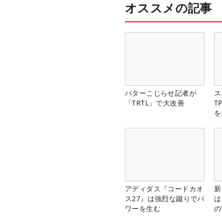
オススメの記事
パターこじらせ記者が
ス
「TRTL」で大改善
T
を
アディダス『コードカオ
新
ス27』は強烈な蹴りでパ
は
ワーを生む
の