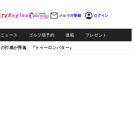
メルマガ登録
ログイン
Sニュース
ゴルフ場予約
連載
プレゼント
しの打感が秀逸 『トゥーロンパター』