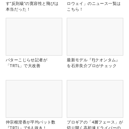
す“反則級”の寛容性と飛びは
ロウェイ」のニュース一覧は
本当だった！
こちら！
パターこじらせ記者が
最新モデル『FJクオンタム』
「TRTL」で大改善
を石井良介プロがチェック
仲宗根澄香が平均パット数
プロギアの「4層フェース」が
『TRTL』で6人抜き！
切り開く高初速ドライバーの