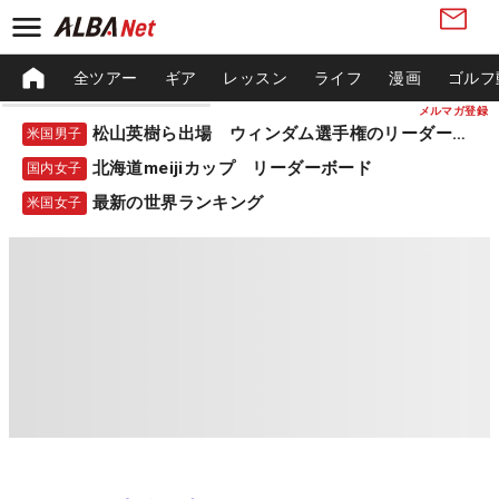
全ツアー
ギア
レッスン
ライフ
漫画
ゴルフ
メルマガ登録
松山英樹ら出場 ウィンダム選手権のリーダーボード
米国男子
北海道meijiカップ リーダーボード
国内女子
最新の世界ランキング
米国女子