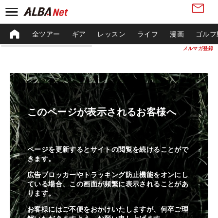
全ツアー
ギア
レッスン
ライフ
漫画
ゴルフ
メルマガ登録
このページが表示されるお客様へ
ページを更新するとサイトの閲覧を続けることがで
きます。
広告ブロッカーやトラッキング防止機能をオンにし
ている場合、この画面が頻繁に表示されることがあ
ります。
お客様にはご不便をおかけいたしますが、何卒ご理