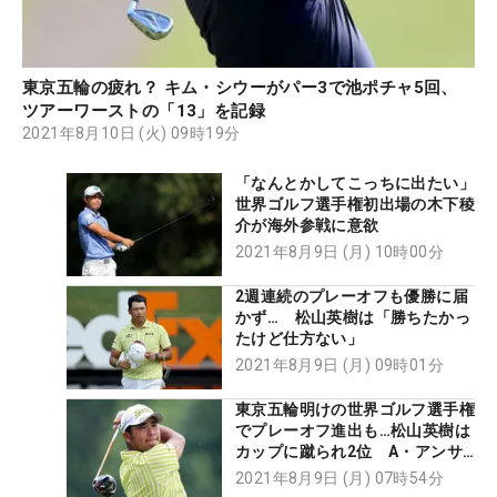
東京五輪の疲れ？ キム・シウーがパー3で池ポチャ5回、
ツアーワーストの「13」を記録
2021年8月10日 (火) 09時19分
「なんとかしてこっちに出たい」
世界ゴルフ選手権初出場の木下稜
介が海外参戦に意欲
2021年8月9日 (月) 10時00分
2週連続のプレーオフも優勝に届
かず… 松山英樹は「勝ちたかっ
たけど仕方ない」
2021年8月9日 (月) 09時01分
東京五輪明けの世界ゴルフ選手権
でプレーオフ進出も…松山英樹は
カップに蹴られ2位 A・アンサ
ーが初V
2021年8月9日 (月) 07時54分