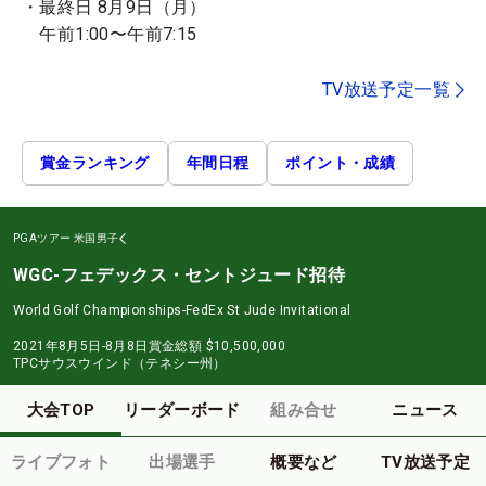
・最終日 8月9日（月）
午前1:00〜午前7:15
TV放送予定一覧
賞金ランキング
年間日程
ポイント・成績
PGAツアー
米国男子
WGC-フェデックス・セントジュード招待
World Golf Championships-FedEx St Jude Invitational
2021年8月5日-8月8日
賞金総額
$10,500,000
TPCサウスウインド（テネシー州）
大会TOP
リーダーボード
組み合せ
ニュース
ライブフォト
出場選手
概要など
TV放送予定