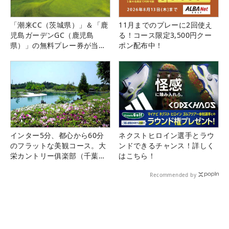
「潮来CC（茨城県）」＆「鹿
11月までのプレーに2回使え
児島ガーデンGC（鹿児島
る！コース限定3,500円クー
県）」の無料プレー券が当た
ポン配布中！
る！！
インター5分、都心から60分
ネクストヒロイン選手とラウ
のフラットな美観コース。大
ンドできるチャンス！詳しく
栄カントリー俱楽部（千葉
はこちら！
県）
Recommended by