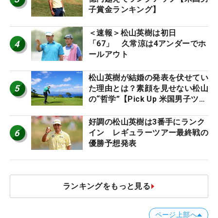
子賞金ランキング】
＜速報＞松山英樹は初日
4
「67」 久常涼は4アンダーでホ
ールアウト
松山英樹が結婚の発表を伏せてい
5
た理由とは？素顔を見せない松山
の“哲学”【Pick Up 米国男子ツア
ー十大ニュース】
好調の松山英樹は3番手にランク
6
イン レギュラーツアー最終戦の
優勝予想発表
ランキングをもっと見る
ページ上部へ