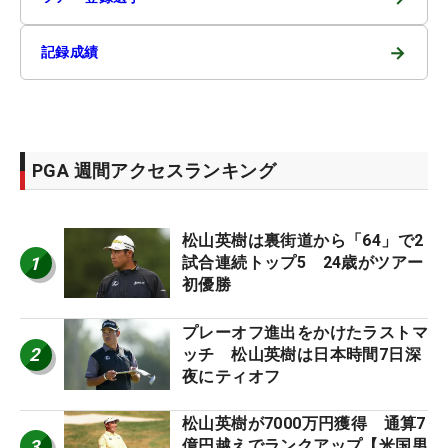
→
記録成績
PGA 週間アクセスランキング
松山英樹は裏街道から「64」で2
1
試合連続トップ5 24歳がツアー
初優勝
プレーオフ進出をかけたラストマ
2
ッチ 松山英樹は日本時間7日深
夜にティオフ
松山英樹が7000万円獲得 通算7
3
億円越えでランクアップ【米国男