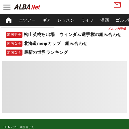
全ツアー
ギア
レッスン
ライフ
漫画
ゴルフ
メルマガ登録
松山英樹ら出場 ウィンダム選手権の組み合わせ
米国男子
北海道meijiカップ 組み合わせ
国内女子
最新の世界ランキング
米国女子
PGAツアー
米国男子