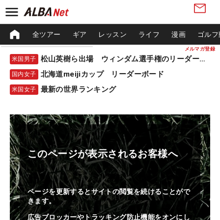
全ツアー
ギア
レッスン
ライフ
漫画
ゴルフ
メルマガ登録
松山英樹ら出場 ウィンダム選手権のリーダーボード
米国男子
北海道meijiカップ リーダーボード
国内女子
最新の世界ランキング
米国女子
このページが表示されるお客様へ
ページを更新するとサイトの閲覧を続けることがで
きます。
広告ブロッカーやトラッキング防止機能をオンにし