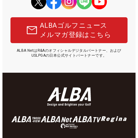
ALBAゴルフニュース
メルマガ登録はこちら
ALBA NetはR&Aのオフィシャルデジタルパートナー、および
USLPGAの日本公式サイトパートナーです。