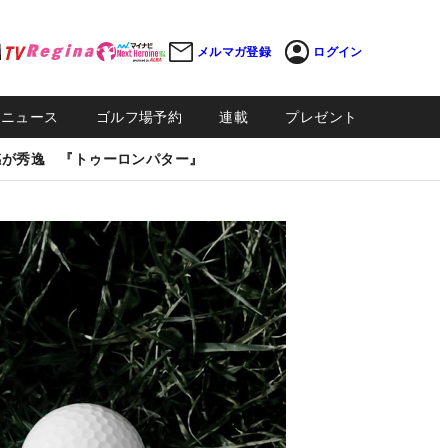
メルマガ登録
ログイン
Sニュース
ゴルフ場予約
連載
プレゼント
感が秀逸 『トゥーロンパター』