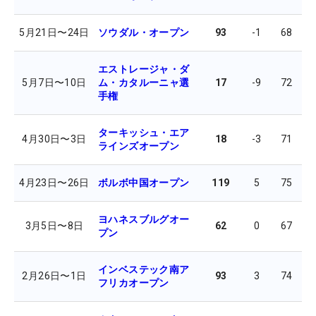
5月21日
〜
24日
ソウダル・オープン
93
-1
68
7
エストレージャ・ダ
5月7日
〜
10日
ム・カタルーニャ選
17
-9
72
6
手権
ターキッシュ・エア
4月30日
〜
3日
18
-3
71
7
ラインズオープン
4月23日
〜
26日
ボルボ中国オープン
119
5
75
7
ヨハネスブルグオー
3月5日
〜
8日
62
0
67
7
プン
インベステック南ア
2月26日
〜
1日
93
3
74
6
フリカオープン