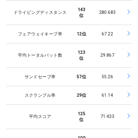
143
ドライビングディスタンス
280.683
位
フェアウェイキープ率
12
位
67.22
123
平均トータルパット数
29.867
位
サンドセーブ率
57
位
55.26
スクランブル率
29
位
61.14
125
平均スコア
71.433
位