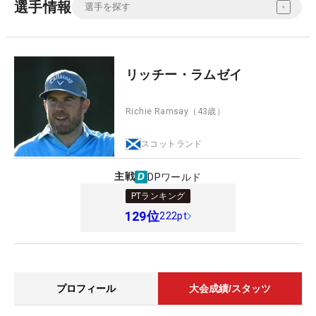
選手情報
リッチー・ラムゼイ
Richie Ramsay
（43歳）
スコットランド
主戦
DPワールド
PTランキング
129
位
222pt
プロフィール
大会成績/スタッツ