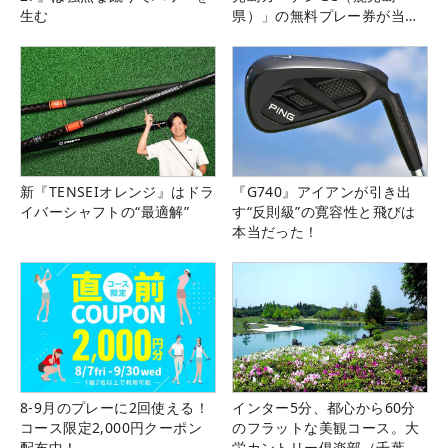
生む
県）」の無料プレー券が当た
る！！
新『TENSEIオレンジ』はドラ
『G740』アイアンが引き出
イバーシャフトの“最適解”
す“反則級”の寛容性と飛びは
本当だった！
8-9月のプレーに2回使える！
インター5分、都心から60分
コース限定2,000円クーポン
のフラットな美観コース。大
配布中！
栄カントリー俱楽部（千葉