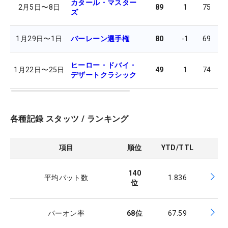
カタール・マスター
2月5日
〜
8日
89
1
75
7
ズ
1月29日
〜
1日
バーレーン選手権
80
-1
69
7
ヒーロー・ドバイ・
1月22日
〜
25日
49
1
74
7
デザートクラシック
各種記録 スタッツ / ランキング
項目
順位
YTD/TTL
140
平均パット数
1.836
位
パーオン率
68
位
67.59