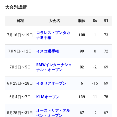
大会別成績
日程
大会名
順位
Sc
R1
R
コラレス・プンタカ
7月16日
〜
19日
108
1
73
7
ナ選手権
7月9日
〜
12日
イスコ選手権
99
0
72
6
BMWインターナショ
7月2日
〜
5日
82
-2
69
7
ナル・オープン
6月25日
〜
28日
イタリアオープン
6
-15
69
6
6月4日
〜
7日
KLMオープン
139
11
78
7
オーストリア・アル
5月28日
〜
31日
67
-2
67
7
ペン・オープン