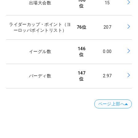
100
出場大会数
15
位
ライダーカップ・ポイント（ヨ
76
位
207
ーロッパポイントリスト）
146
イーグル数
0.00
位
147
バーディ数
2.97
位
ページ上部へ