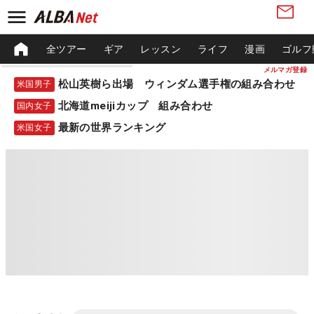
全ツアー
ギア
レッスン
ライフ
漫画
ゴルフ
メルマガ登録
松山英樹ら出場 ウィンダム選手権の組み合わせ
米国男子
北海道meijiカップ 組み合わせ
国内女子
最新の世界ランキング
米国女子