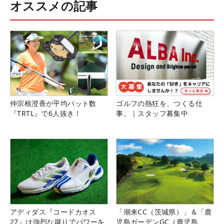
オススメの記事
仲宗根澄香が平均パット数
ゴルフの熱狂を、つくる仕
『TRTL』で6人抜き！
事。｜スタッフ募集中
アディダス『コードカオス
「潮来CC（茨城県）」＆「鹿
27』は強烈な蹴りでパワーを
児島ガーデンGC（鹿児島