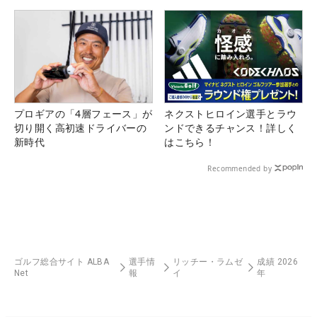
プロギアの「4層フェース」が
ネクストヒロイン選手とラウ
切り開く高初速ドライバーの
ンドできるチャンス！詳しく
新時代
はこちら！
Recommended by
ゴルフ総合サイト ALBA
選手情
リッチー・ラムゼ
成績 2026
Net
報
イ
年