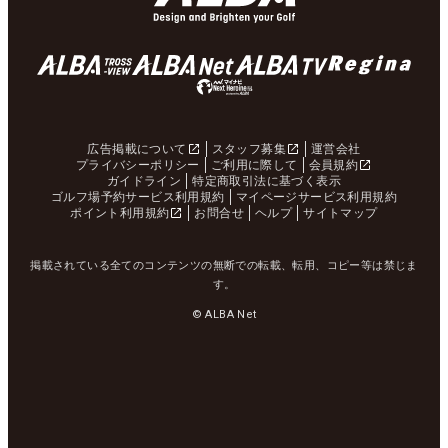
広告掲載について
スタッフ募集
運営会社
プライバシーポリシー
ご利用に際して
会員規約
ガイドライン
特定商取引法に基づく表示
ゴルフ場予約サービス利用規約
マイページサービス利用規約
ポイント利用規約
お問合せ
ヘルプ
サイトマップ
掲載されている全てのコンテンツの無断での転載、転用、コピー等は禁じま
す。
© ALBA Net