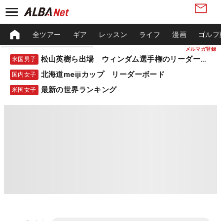
全ツアー
ギア
レッスン
ライフ
漫画
ゴルフ
メルマガ登録
松山英樹ら出場 ウィンダム選手権のリーダーボード
米国男子
北海道meijiカップ リーダーボード
国内女子
最新の世界ランキング
米国女子