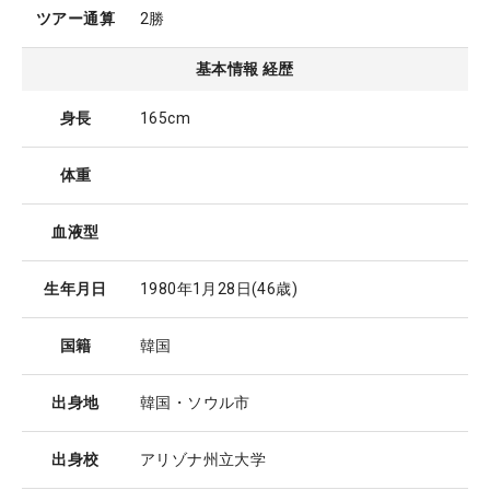
ツアー通算
2勝
基本情報 経歴
身長
165cm
体重
血液型
生年月日
1980年1月28日
(46歳)
国籍
韓国
出身地
韓国・ソウル市
出身校
アリゾナ州立大学