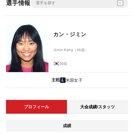
選手情報
カン・ジミン
Jimin Kang
（46歳）
韓国
主戦
米国女子
プロフィール
大会成績/スタッツ
成績