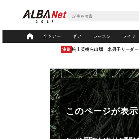
全ツアー
ギア
レッスン
ライフ
松山英樹ら出場 米男子リーダー
注目
このページが表示