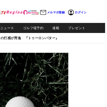
メルマガ登録
ログイン
Sニュース
ゴルフ場予約
連載
プレゼント
しの打感が秀逸 『トゥーロンパター』