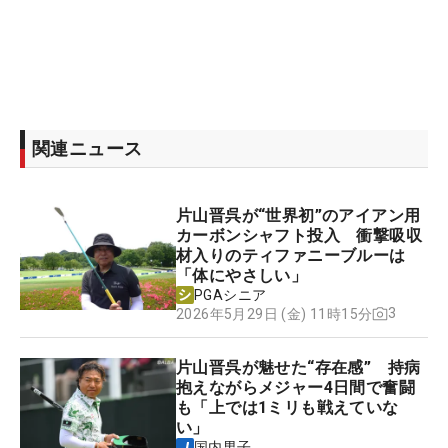
関連ニュース
片山晋呉が“世界初”のアイアン用
カーボンシャフト投入 衝撃吸収
材入りのティファニーブルーは
「体にやさしい」
PGAシニア
3
2026年5月29日 (金) 11時15分
片山晋呉が魅せた“存在感” 持病
抱えながらメジャー4日間で奮闘
も「上では1ミリも戦えていな
い」
国内男子