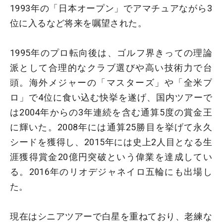
1993年の「日本オープン」でアマチュアながら3
位に入るなど将来を嘱望された。
1995年のプロ転向後は、ゴルフ界きっての理論
派として合理的なクラブ選びや高い技術力で台
頭。海外メジャーの「マスターズ」や「全米プ
ロ」で4位に食い込む快挙を遂げ、国内ツアーで
は2004年からの3年連続を含む通算5度の賞金王
に輝いた。2008年には通算25勝目を挙げて永久
シードを獲得し、2015年には史上2人目となる生
涯獲得賞金20億円突破という偉業を達成してい
る。2016年のリオデジャネイロ五輪にも出場し
た。
現在はシニアツアーで白星を重ねており、老練な