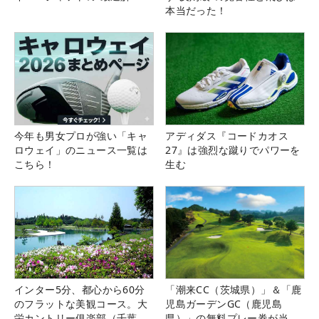
本当だった！
今年も男女プロが強い「キャ
アディダス『コードカオス
ロウェイ」のニュース一覧は
27』は強烈な蹴りでパワーを
こちら！
生む
インター5分、都心から60分
「潮来CC（茨城県）」＆「鹿
のフラットな美観コース。大
児島ガーデンGC（鹿児島
栄カントリー俱楽部（千葉
県）」の無料プレー券が当た