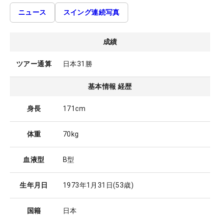
ニュース
スイング連続写真
成績
ツアー通算
日本31勝
基本情報 経歴
身長
171cm
体重
70kg
血液型
B型
生年月日
1973年1月31日
(53歳)
国籍
日本