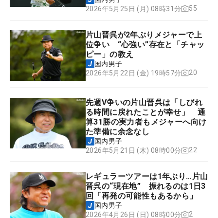
55
2026年5月25日 (月) 08時31分
片山晋呉が2年ぶりメジャーで上
位争い “心強い”存在と「チャッ
ピー」の教え
国内男子
20
2026年5月22日 (金) 19時57分
先週V争いの片山晋呉は「しびれ
る時間に戻れたことが幸せ」 通
算31勝の実力者もメジャーへ向け
た準備に余念なし
国内男子
22
2026年5月21日 (木) 08時00分
レギュラーツアーは1年ぶり…片山
晋呉の“現在地” 振れるのは1日3
回「再発の可能性もあるから」
国内男子
2
2026年4月26日 (日) 08時00分