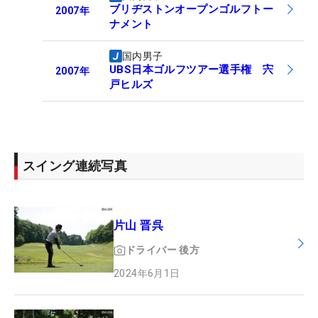
ブリヂストンオープンゴルフトー
2007
年
ナメント
国内男子
UBS日本ゴルフツアー選手権 宍
2007
年
戸ヒルズ
スイング連続写真
片山 晋呉
ドライバー
後方
2024年6月1日