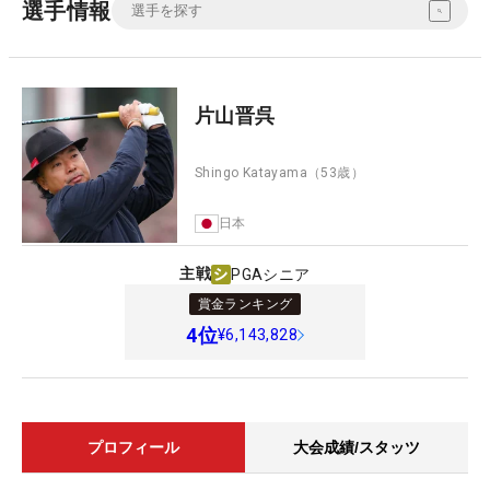
選手情報
片山晋呉
Shingo Katayama
（53歳）
日本
主戦
PGAシニア
賞金ランキング
4
位
¥6,143,828
プロフィール
大会成績/スタッツ