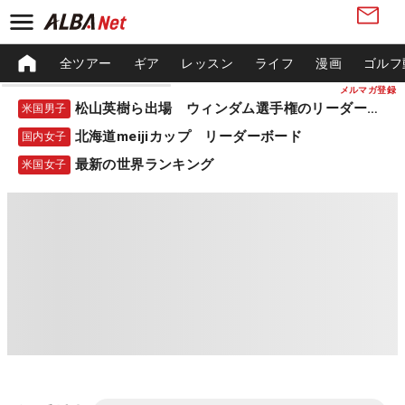
全ツアー
ギア
レッスン
ライフ
漫画
ゴルフ
メルマガ登録
松山英樹ら出場 ウィンダム選手権のリーダーボード
米国男子
北海道meijiカップ リーダーボード
国内女子
最新の世界ランキング
米国女子