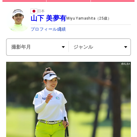
日本
山下 美夢有
Miyu Yamashita
（
25
歳）
プロフィール
成績