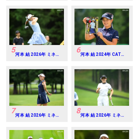
5
6
河本 結 2026年 ミネベ
河本 結 2024年 CAT
アミツミ レディス 北海
Ladies 練習日・プロア
道新聞カップ Round4
マ
7
8
河本 結 2026年 ミネベ
河本 結 2026年 ミネベ
アミツミ レディス 北海
アミツミ レディス 北海
道新聞カップ Round2
道新聞カップ Round3