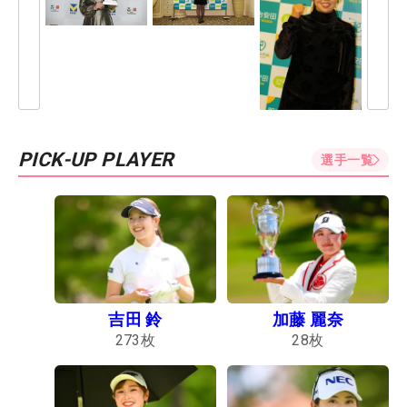
PICK-UP PLAYER
選手一覧
吉田 鈴
加藤 麗奈
273
枚
28
枚