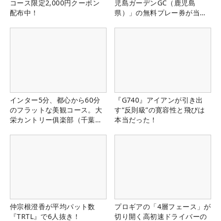
コース限定2,000円クーポン
児島ガーデンGC（鹿児島
配布中！
県）」の無料プレー券が当た
る！！
インター5分、都心から60分
『G740』アイアンが引き出
のフラットな美観コース。大
す“反則級”の寛容性と飛びは
栄カントリー俱楽部（千葉
本当だった！
県）
仲宗根澄香が平均パット数
プロギアの「4層フェース」が
『TRTL』で6人抜き！
切り開く高初速ドライバーの