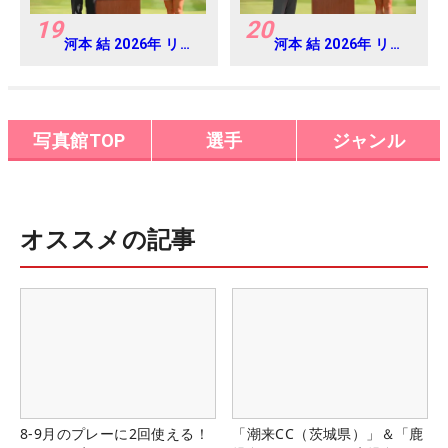
19
20
河本 結 2026年 リゾ
河本 結 2026年 リゾ
ートトラスト レディ
ートトラスト レディ
ス Round4
ス Round4
写真館TOP
選手
ジャンル
オススメの記事
8-9月のプレーに2回使える！
「潮来CC（茨城県）」＆「鹿