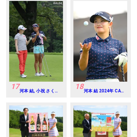
17
18
河本 結, 小祝 さくら
河本 結 2024年 CAT
2016年ゴルフダイジ
Ladies 練習日・プロ
ェストジャパンジュ
アマ
ニアカップ