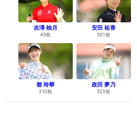
吉澤 柚月
安田 祐香
45
枚
301
枚
都 玲華
政田 夢乃
310
枚
323
枚