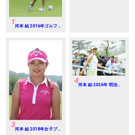
1
河本 結 2016年ゴルフ
ダイジェストジャパン
ジュニアカップ
4
河本 結 2026年 明治安
田レディス Round2
3
河本 結 2018年女子プ
ロテスト