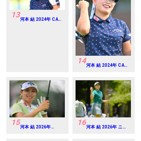
13
河本 結 2024年 CAT
Ladies 練習日・プロ
アマ
14
河本 結 2024年 CAT
Ladies 練習日・プロ
アマ
15
16
河本 結 2026年
河本 結 2026年 ニチ
EARTH MONDAMIN
レイレディス
CUP Round4
Round1