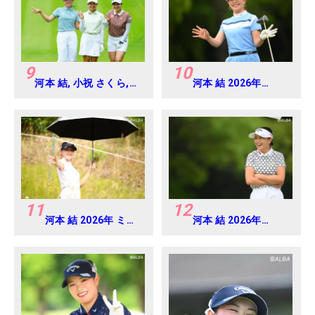
9
10
河本 結, 小祝 さくら,
河本 結 2026年
六車 日那乃 2026年 資
EARTH MONDAMIN
生堂・JAL レディス
CUP Round4
Round4
11
12
河本 結 2026年 ミネ
河本 結 2026年
ベアミツミ レディス
EARTH MONDAMIN
北海道新聞カップ
CUP Round5
Round1