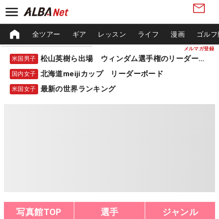
全ツアー
ギア
レッスン
ライフ
漫画
ゴルフ
メルマガ登録
松山英樹ら出場 ウィンダム選手権のリーダーボード
米国男子
北海道meijiカップ リーダーボード
国内女子
最新の世界ランキング
米国女子
写真館TOP
選手
ジャンル