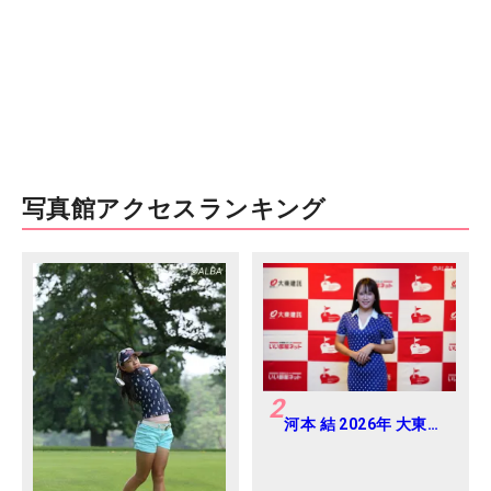
写真館アクセスランキング
2
河本 結 2026年 大東建
託・いい部屋ネットレ
ディス 練習日・プロア
マ