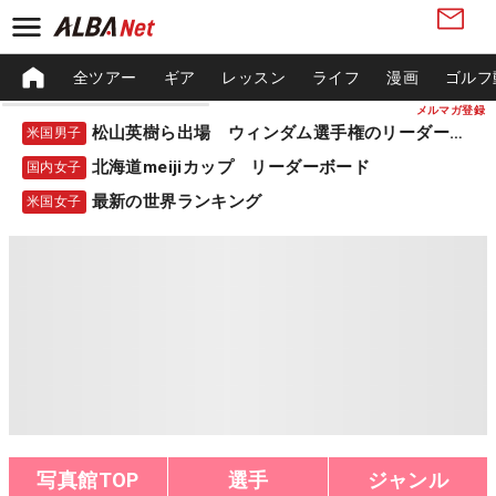
全ツアー
ギア
レッスン
ライフ
漫画
ゴルフ
メルマガ登録
松山英樹ら出場 ウィンダム選手権のリーダーボード
米国男子
北海道meijiカップ リーダーボード
国内女子
最新の世界ランキング
米国女子
写真館TOP
選手
ジャンル