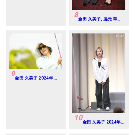
8
金田 久美子, 脇元 華
2024年 ヨネックスレ
ディス Round-1
9
金田 久美子 2024年 パ
ナソニックオープンレ
ディース Round-1
10
金田 久美子 2024年
Vポイント×ENEOS
ゴルフトーナメント