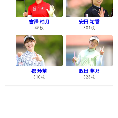
吉澤 柚月
安田 祐香
45
枚
301
枚
都 玲華
政田 夢乃
310
枚
323
枚