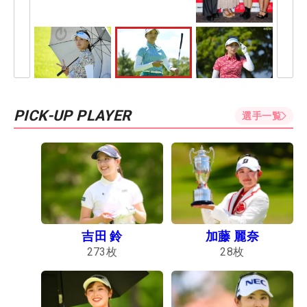
PICK-UP PLAYER
選手一覧
吉田 鈴
加藤 麗奈
273
枚
28
枚