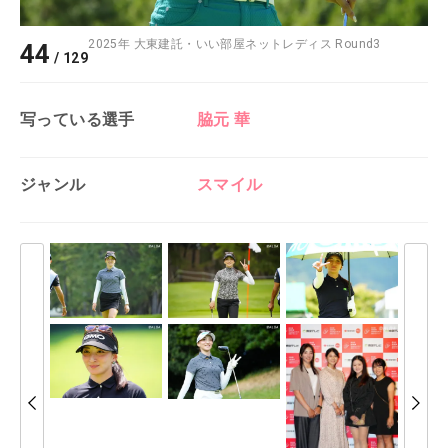
2025年 大東建託・いい部屋ネットレディス Round3
44
/
129
写っている選手
脇元 華
ジャンル
スマイル