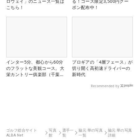
ロウェイ」のニュース一覧は
る！コース限定3,500円クー
こちら！
ポン配布中！
インター5分、都心から60分
プロギアの「4層フェース」が
のフラットな美観コース。大
切り開く高初速ドライバーの
栄カントリー俱楽部（千葉
新時代
県）
Recommended by
ゴルフ総合サイト
写真
選手一
脇元 華の写真
脇元 華の写真
ALBA Net
館
覧
一覧
詳細