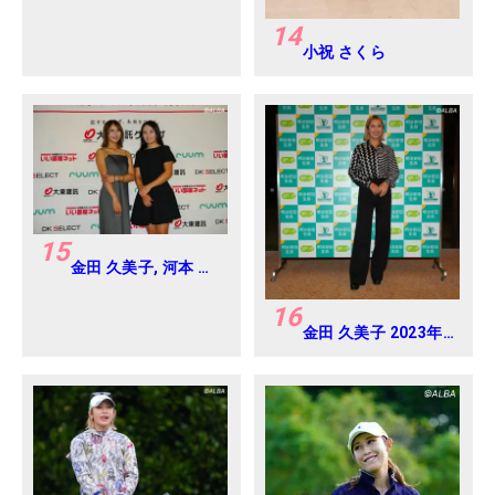
14
小祝 さくら
15
金田 久美子, 河本 結
2025年 大東建託・
いい部屋ネットレデ
16
ィス 練習日・プロア
金田 久美子 2023年
マ
明治安田生命レディ
ス ヨコハマタイヤゴ
ルフトーナメント
Round-1