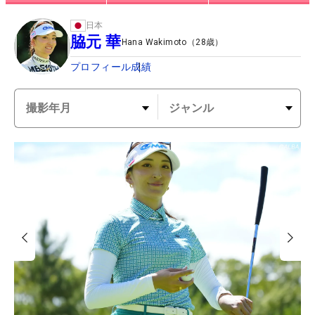
日本
脇元 華
Hana Wakimoto
（
28
歳）
プロフィール
成績