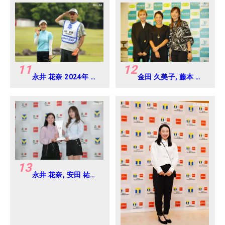
Round-1
11
12
永井 花奈 2024年 リ
金田 久美子, 藤本 麻
ゾートトラスト レデ
子, 脇元 華 2024年
ィス Round-1
明治安田レディス ヨ
コハマタイヤゴルフ
トーナメント
Round-1
13
永井 花奈, 安田 祐香
2024年 Vポイント
×ENEOS ゴルフトー
ナメント Round-1