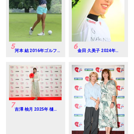
5
6
河本 結 2016年ゴルフ
金田 久美子 2024年
ダイジェストジャパン
CAT Ladies 練習日・
ジュニアカップ
プロアマ
7
吉澤 柚月 2025年 樋口
久子 三菱電機レディス
練習日・プロアマ