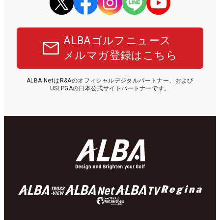
ALBAゴルフニュース
メルマガ登録はこちら
ALBA NetはR&Aのオフィシャルデジタルパートナー、および
USLPGAの日本公式サイトパートナーです。