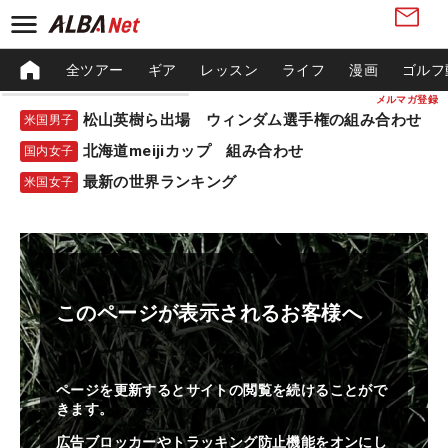
全ツアー
ギア
レッスン
ライフ
漫画
ゴルフ
メルマガ登録
松山英樹ら出場 ウィンダム選手権の組み合わせ
米国男子
北海道meijiカップ 組み合わせ
国内女子
最新の世界ランキング
米国女子
このページが表示されるお客様へ
ページを更新するとサイトの閲覧を続けることがで
きます。
広告ブロッカーやトラッキング防止機能をオンにし