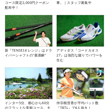
コース限定2,000円クーポン
事。｜スタッフ募集中
配布中！
新『TENSEIオレンジ』はドラ
アディダス『コードカオス
イバーシャフトの“最適解”
27』は強烈な蹴りでパワーを
生む
インター5分、都心から60分
仲宗根澄香が平均パット数
のフラットな美観コース。大
『TRTL』で6人抜き！