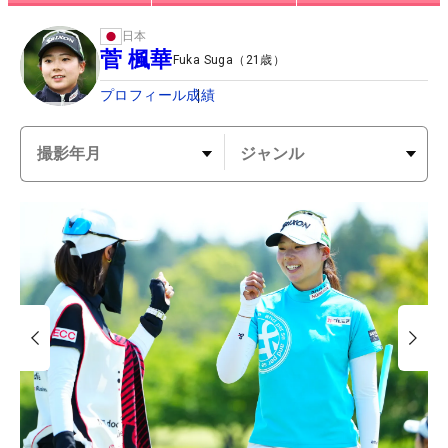
日本
菅 楓華
Fuka Suga
（
21
歳）
プロフィール
成績