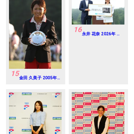
16
永井 花奈 2026年 ミ
ネベアミツミ レディ
ス 北海道新聞カップ
Round4
15
金田 久美子 2005年
日本女子オープンゴ
ルフ選手権