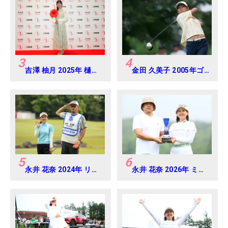
3
4
吉澤 柚月 2025年 樋口
金田 久美子 2005年ゴ
久子 三菱電機レディス
ルフダイジェストジャ
練習日・プロアマ
パンジュニアカップ
5
6
永井 花奈 2024年 リゾ
永井 花奈 2026年 ミネ
ートトラスト レディス
ベアミツミ レディス 北
Round-1
海道新聞カップ
Round4