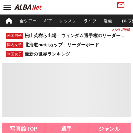
全ツアー
ギア
レッスン
ライフ
漫画
ゴルフ
メルマガ登録
松山英樹ら出場 ウィンダム選手権のリーダーボード
米国男子
北海道meijiカップ リーダーボード
国内女子
最新の世界ランキング
米国女子
写真館TOP
選手
ジャンル