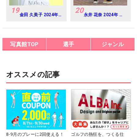
19
20
金田 久美子 2024年
永井 花奈 2024年 資
CAT Ladies 練習
生堂 レディスオープ
日・プロアマ
ン Round-1
写真館TOP
選手
ジャンル
オススメの記事
8-9月のプレーに2回使える！
ゴルフの熱狂を、つくる仕