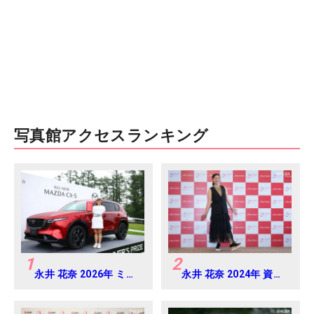
写真館アクセスランキング
1
2
永井 花奈 2026年 ミネ
永井 花奈 2024年 資生
ベアミツミ レディス 北
堂 レディスオープン
海道新聞カップ
Round-1
Round4