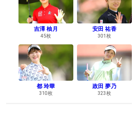
吉澤 柚月
安田 祐香
45
枚
301
枚
都 玲華
政田 夢乃
310
枚
323
枚