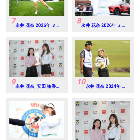
7
8
永井 花奈 2026年 ミネ
永井 花奈 2026年 ミネ
ベアミツミ レディス 北
ベアミツミ レディス 北
海道新聞カップ
海道新聞カップ
Round4
Round4
9
10
永井 花奈, 安田 祐香
永井 花奈 2024年 リ
2024年 Vポイント
ゾートトラスト レデ
×ENEOS ゴルフトーナ
ィス Round1
メント Round-1