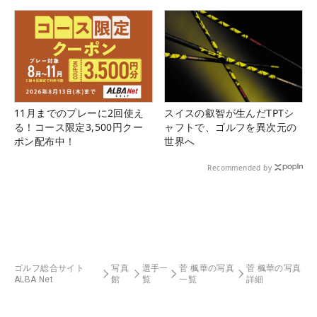
11月までのプレーに2回使え
スイスの叡智が生んだTPTシ
る！コース限定3,500円クー
ャフトで、ゴルフを異次元の
ポン配布中！
世界へ
Recommended by
ゴルフ総合サイト
写真
選手一
菅 楓華の写真
菅 楓華の写真
ALBA Net
館
覧
一覧
詳細