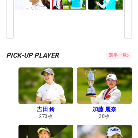
PICK-UP PLAYER
選手一覧
吉田 鈴
加藤 麗奈
273
枚
28
枚