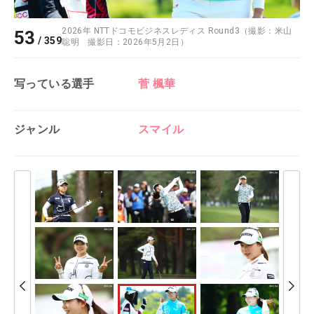
2026年 NTTドコモビジネスレディス Round3（撮影：米山
53
/
359
聡明 撮影日：2026年5月2日）
写っている選手
菅 楓華
ジャンル
スマイル