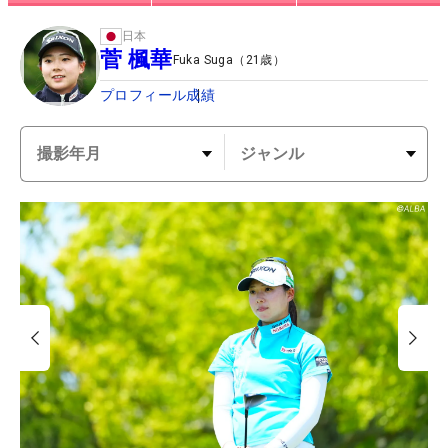
日本
菅 楓華
Fuka Suga
（
21
歳）
プロフィール
成績