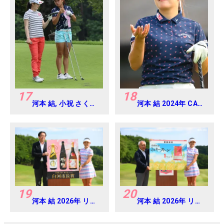
17
18
河本 結, 小祝 さくら
河本 結 2024年 CAT
2016年ゴルフダイジ
Ladies 練習日・プロ
ェストジャパンジュ
アマ
ニアカップ
19
20
河本 結 2026年 リゾ
河本 結 2026年 リゾ
ートトラスト レディ
ートトラスト レディ
ス Round4
ス Round4