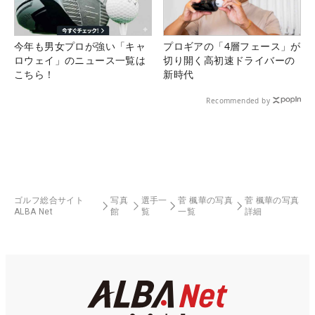
今年も男女プロが強い「キャ
プロギアの「4層フェース」が
ロウェイ」のニュース一覧は
切り開く高初速ドライバーの
こちら！
新時代
Recommended by
ゴルフ総合サイト
写真
選手一
菅 楓華の写真
菅 楓華の写真
ALBA Net
館
覧
一覧
詳細