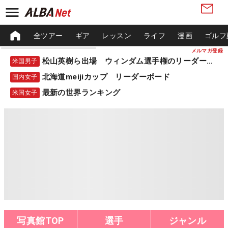
全ツアー
ギア
レッスン
ライフ
漫画
ゴルフ
メルマガ登録
松山英樹ら出場 ウィンダム選手権のリーダーボード
米国男子
北海道meijiカップ リーダーボード
国内女子
最新の世界ランキング
米国女子
写真館TOP
選手
ジャンル