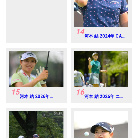
アマ
14
河本 結 2024年 CAT
Ladies 練習日・プロ
アマ
15
16
河本 結 2026年
河本 結 2026年 ニチ
EARTH MONDAMIN
レイレディス
CUP Round4
Round1