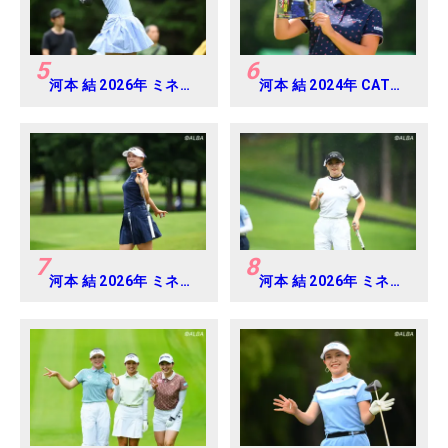
5
6
河本 結 2026年 ミネベ
河本 結 2024年 CAT
アミツミ レディス 北海
Ladies 練習日・プロア
道新聞カップ Round4
マ
7
8
河本 結 2026年 ミネベ
河本 結 2026年 ミネベ
アミツミ レディス 北海
アミツミ レディス 北海
道新聞カップ Round2
道新聞カップ Round3