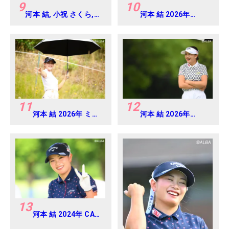
9
10
河本 結, 小祝 さくら,
河本 結 2026年
六車 日那乃 2026年 資
EARTH MONDAMIN
生堂・JAL レディス
CUP Round4
Round4
11
12
河本 結 2026年 ミネ
河本 結 2026年
ベアミツミ レディス
EARTH MONDAMIN
北海道新聞カップ
CUP Round5
Round1
13
河本 結 2024年 CAT
Ladies 練習日・プロ