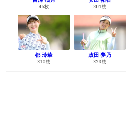
45
枚
301
枚
都 玲華
政田 夢乃
310
枚
323
枚