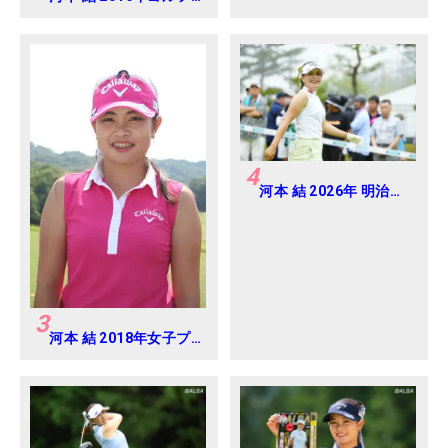
ダイジェストジャパン
ジュニアカップ
4
河本 結 2026年 明治安
田レディス Round2
3
河本 結 2018年女子プ
ロテスト