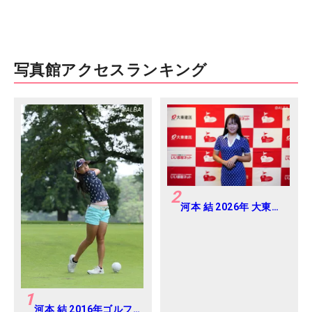
写真館アクセスランキング
2
河本 結 2026年 大東建
託・いい部屋ネットレ
ディス 練習日・プロア
マ
1
河本 結 2016年ゴルフ