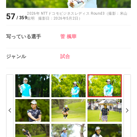
2026年 NTTドコモビジネスレディス Round3（撮影：米山
57
/
359
聡明 撮影日：2026年5月2日）
写っている選手
菅 楓華
ジャンル
試合