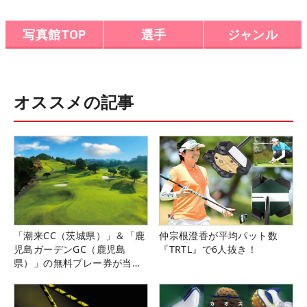
写真館TOP
選手
ジャンル
オススメの記事
「潮来CC（茨城県）」＆「鹿
仲宗根澄香が平均パット数
児島ガーデンGC（鹿児島
『TRTL』で6人抜き！
県）」の無料プレー券が当た
る！！