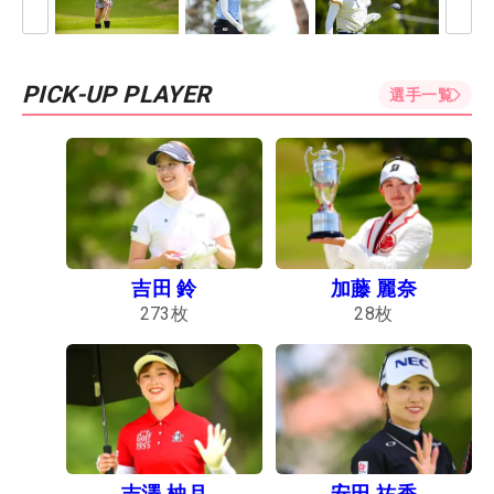
PICK-UP PLAYER
選手一覧
吉田 鈴
加藤 麗奈
273
枚
28
枚
吉澤 柚月
安田 祐香