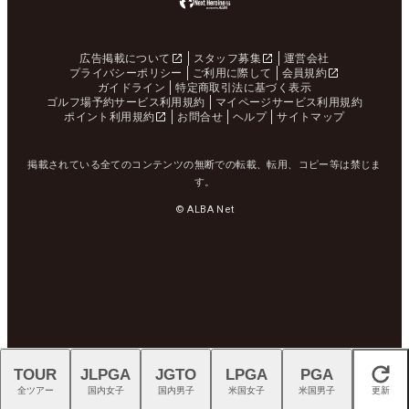
広告掲載について
スタッフ募集
運営会社
プライバシーポリシー
ご利用に際して
会員規約
ガイドライン
特定商取引法に基づく表示
ゴルフ場予約サービス利用規約
マイページサービス利用規約
ポイント利用規約
お問合せ
ヘルプ
サイトマップ
掲載されている全てのコンテンツの無断での転載、転用、コピー等は禁じま
す。
© ALBA Net
TOUR
JLPGA
JGTO
LPGA
PGA
閉じる
全ツアー
国内女子
国内男子
米国女子
米国男子
更新