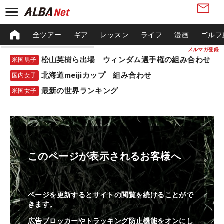
全ツアー
ギア
レッスン
ライフ
漫画
ゴルフ
メルマガ登録
松山英樹ら出場 ウィンダム選手権の組み合わせ
米国男子
北海道meijiカップ 組み合わせ
国内女子
最新の世界ランキング
米国女子
このページが表示されるお客様へ
ページを更新するとサイトの閲覧を続けることがで
きます。
広告ブロッカーやトラッキング防止機能をオンにし