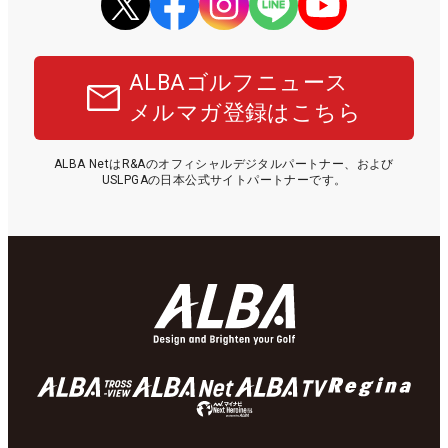
ALBAゴルフニュース
メルマガ登録はこちら
ALBA NetはR&Aのオフィシャルデジタルパートナー、および
USLPGAの日本公式サイトパートナーです。