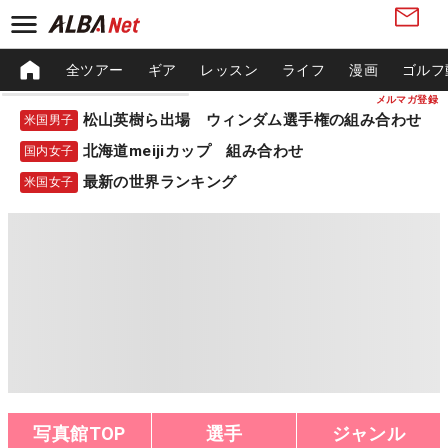
全ツアー
ギア
レッスン
ライフ
漫画
ゴルフ
メルマガ登録
松山英樹ら出場 ウィンダム選手権の組み合わせ
米国男子
北海道meijiカップ 組み合わせ
国内女子
最新の世界ランキング
米国女子
写真館TOP
選手
ジャンル