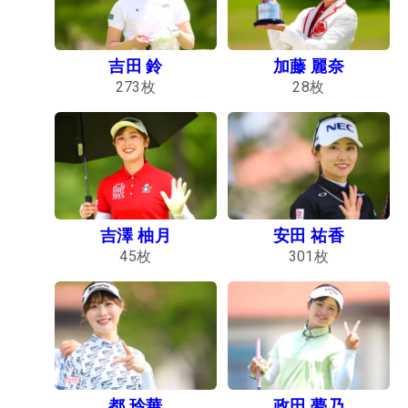
吉田 鈴
加藤 麗奈
273
枚
28
枚
吉澤 柚月
安田 祐香
45
枚
301
枚
都 玲華
政田 夢乃