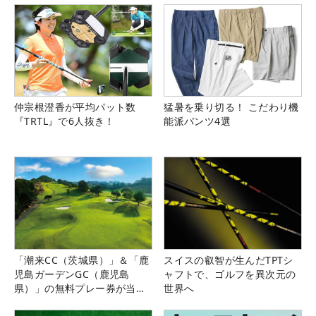
仲宗根澄香が平均パット数
猛暑を乗り切る！ こだわり機
『TRTL』で6人抜き！
能派パンツ4選
「潮来CC（茨城県）」＆「鹿
スイスの叡智が生んだTPTシ
児島ガーデンGC（鹿児島
ャフトで、ゴルフを異次元の
県）」の無料プレー券が当た
世界へ
る！！