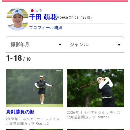
日本
千田 萌花
Moeka Chida
（
23
歳）
プロフィール
成績
1
-
18
/
18
真剣勝負の顔
2026年 ミネベアミツミ レディス
北海道新聞カップ Round1
2026年 ミネベアミツミ レディス
北海道新聞カップ Round2