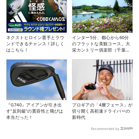
ネクストヒロイン選手とラウ
インター5分、都心から60分
ンドできるチャンス！詳しく
のフラットな美観コース。大
はこちら！
栄カントリー俱楽部（千葉
県）
『G740』アイアンが引き出
プロギアの「4層フェース」が
す“反則級”の寛容性と飛びは
切り開く高初速ドライバーの
本当だった！
新時代
Recommended by