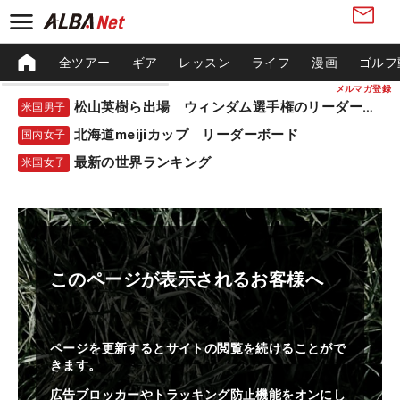
全ツアー
ギア
レッスン
ライフ
漫画
ゴルフ
メルマガ登録
松山英樹ら出場 ウィンダム選手権のリーダーボード
米国男子
北海道meijiカップ リーダーボード
国内女子
最新の世界ランキング
米国女子
このページが表示されるお客様へ
ページを更新するとサイトの閲覧を続けることがで
きます。
広告ブロッカーやトラッキング防止機能をオンにし