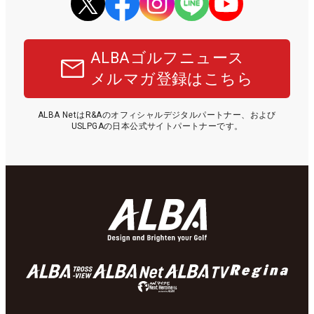
ALBAゴルフニュース
メルマガ登録はこちら
ALBA NetはR&Aのオフィシャルデジタルパートナー、および
USLPGAの日本公式サイトパートナーです。