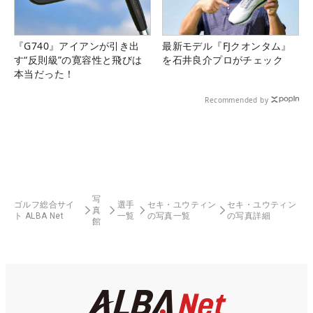
『G740』アイアンが引き出
最新モデル『FJクオンタム』
す“反則級”の寛容性と飛びは
を石井良介プロがチェック
本当だった！
Recommended by
写
ゴルフ総合サイ
選手
セキ・ユウティン
セキ・ユウティン
真
ト ALBA Net
一覧
の写真一覧
の写真詳細
館