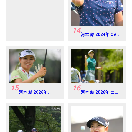
アマ
14
河本 結 2024年 CAT
Ladies 練習日・プロ
アマ
15
16
河本 結 2026年
河本 結 2026年 ニチ
EARTH MONDAMIN
レイレディス
CUP Round4
Round1