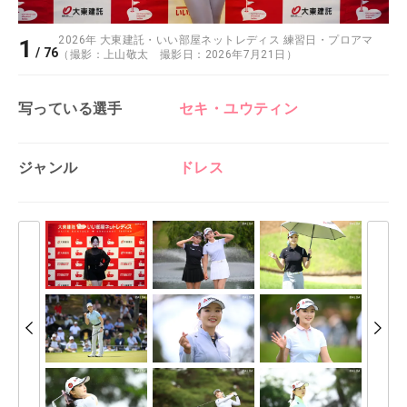
2026年 大東建託・いい部屋ネットレディス 練習日・プロアマ
1
/
76
（撮影：上山敬太 撮影日：2026年7月21日）
写っている選手
セキ・ユウティン
ジャンル
ドレス