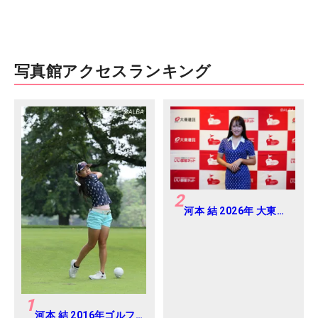
写真館アクセスランキング
2
河本 結 2026年 大東建
託・いい部屋ネットレ
ディス 練習日・プロア
マ
1
河本 結 2016年ゴルフ