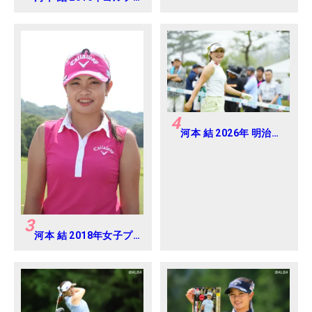
ダイジェストジャパン
ジュニアカップ
4
河本 結 2026年 明治安
田レディス Round2
3
河本 結 2018年女子プ
ロテスト