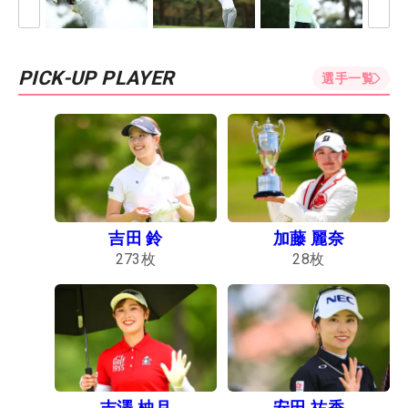
PICK-UP PLAYER
選手一覧
吉田 鈴
加藤 麗奈
273
枚
28
枚
吉澤 柚月
安田 祐香