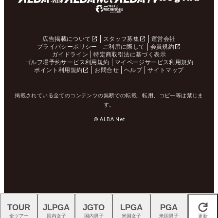
広告掲載について
スタッフ募集
運営会社
プライバシーポリシー
ご利用に際して
会員規約
ガイドライン
特定商取引法に基づく表示
ゴルフ場予約サービス利用規約
マイページサービス利用規約
ポイント利用規約
お問合せ
ヘルプ
サイトマップ
掲載されている全てのコンテンツの無断での転載、転用、コピー等は禁じま
す。
© ALBA Net
TOUR
JLPGA
JGTO
LPGA
PGA
閉じる
全ツアー
国内女子
国内男子
米国女子
米国男子
更新