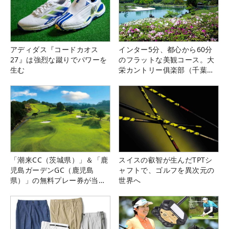
アディダス『コードカオス
インター5分、都心から60分
27』は強烈な蹴りでパワーを
のフラットな美観コース。大
生む
栄カントリー俱楽部（千葉
県）
「潮来CC（茨城県）」＆「鹿
スイスの叡智が生んだTPTシ
児島ガーデンGC（鹿児島
ャフトで、ゴルフを異次元の
県）」の無料プレー券が当た
世界へ
る！！