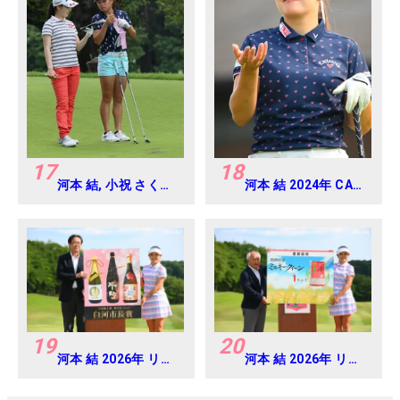
17
18
河本 結, 小祝 さくら
河本 結 2024年 CAT
2016年ゴルフダイジ
Ladies 練習日・プロ
ェストジャパンジュ
アマ
ニアカップ
19
20
河本 結 2026年 リゾ
河本 結 2026年 リゾ
ートトラスト レディ
ートトラスト レディ
ス Round4
ス Round4