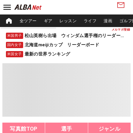
全ツアー
ギア
レッスン
ライフ
漫画
ゴルフ
メルマガ登録
松山英樹ら出場 ウィンダム選手権のリーダーボード
米国男子
北海道meijiカップ リーダーボード
国内女子
最新の世界ランキング
米国女子
写真館TOP
選手
ジャンル