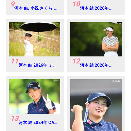
9
10
河本 結, 小祝 さくら,
河本 結 2026年
六車 日那乃 2026年 資
EARTH MONDAMIN
生堂・JAL レディス
CUP Round4
Round4
11
12
河本 結 2026年 ミネ
河本 結 2026年
ベアミツミ レディス
EARTH MONDAMIN
北海道新聞カップ
CUP Round5
Round1
13
河本 結 2024年 CAT
Ladies 練習日・プロ