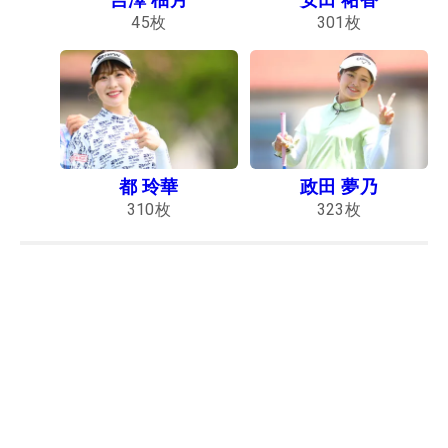
45
枚
301
枚
都 玲華
政田 夢乃
310
枚
323
枚