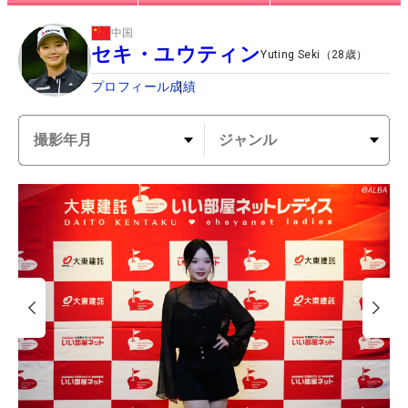
中国
セキ・ユウティン
Yuting Seki
（
28
歳）
プロフィール
成績