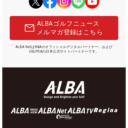
ALBAゴルフニュース
メルマガ登録はこちら
ALBA NetはR&Aのオフィシャルデジタルパートナー、および
USLPGAの日本公式サイトパートナーです。