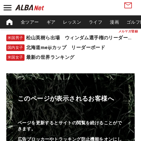
全ツアー
ギア
レッスン
ライフ
漫画
ゴルフ
メルマガ登録
松山英樹ら出場 ウィンダム選手権のリーダーボード
米国男子
北海道meijiカップ リーダーボード
国内女子
最新の世界ランキング
米国女子
このページが表示されるお客様へ
ページを更新するとサイトの閲覧を続けることがで
きます。
広告ブロッカーやトラッキング防止機能をオンにし