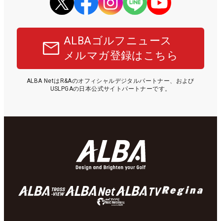
ALBAゴルフニュース
メルマガ登録はこちら
ALBA NetはR&Aのオフィシャルデジタルパートナー、および
USLPGAの日本公式サイトパートナーです。