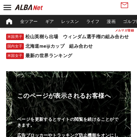
全ツアー
ギア
レッスン
ライフ
漫画
ゴルフ
メルマガ登録
松山英樹ら出場 ウィンダム選手権の組み合わせ
米国男子
北海道meijiカップ 組み合わせ
国内女子
最新の世界ランキング
米国女子
このページが表示されるお客様へ
ページを更新するとサイトの閲覧を続けることがで
きます。
広告ブロッカーやトラッキング防止機能をオンにし