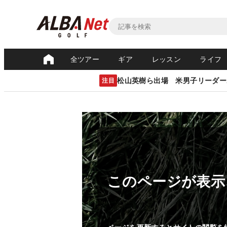
全ツアー
ギア
レッスン
ライフ
松山英樹ら出場 米男子リーダー
注目
このページが表示