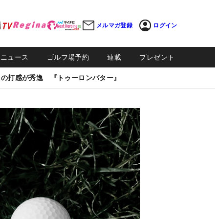
メルマガ登録
ログイン
Sニュース
ゴルフ場予約
連載
プレゼント
しの打感が秀逸 『トゥーロンパター』