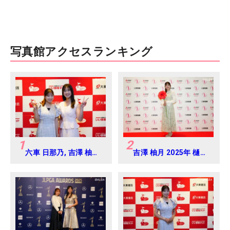
写真館アクセスランキング
1
2
六車 日那乃, 吉澤 柚月
吉澤 柚月 2025年 樋口
2026年 大東建託・い
久子 三菱電機レディス
い部屋ネットレディス
練習日・プロアマ
練習日・プロアマ