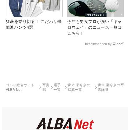
猛暑を乗り切る！ こだわり機
今年も男女プロが強い「キャ
能派パンツ4選
ロウェイ」のニュース一覧は
こちら！
Recommended by
ゴルフ総合サイト
写真
選手
青木 瀬令奈の
青木 瀬令奈の写
ALBA Net
館
一覧
写真一覧
真詳細