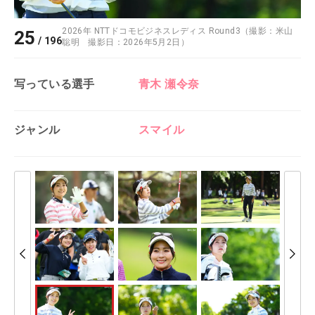
2026年 NTTドコモビジネスレディス Round3（撮影：米山
25
/
196
聡明 撮影日：2026年5月2日）
写っている選手
青木 瀬令奈
ジャンル
スマイル