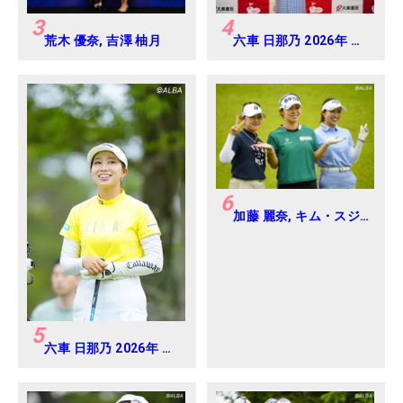
3
4
荒木 優奈, 吉澤 柚月
六車 日那乃 2026年 大
東建託・いい部屋ネッ
トレディス 練習日・プ
ロアマ
6
加藤 麗奈, キム・スジ,
六車 日那乃 2026年 明
治安田レディス
Round3
5
六車 日那乃 2026年 明
治安田レディス
Round4