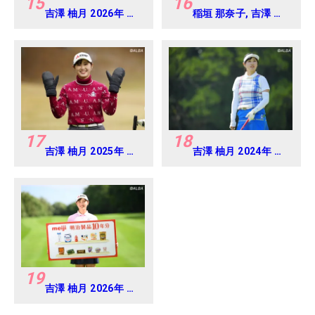
15
16
吉澤 柚月 2026年 北
稲垣 那奈子, 吉澤 柚
海道meijiカップ
月 2025年 樋口久子
Round3
三菱電機レディス 練
習日・プロアマ
17
18
吉澤 柚月 2025年 大
吉澤 柚月 2024年 フ
王製紙エリエールレ
ジサンケイレディス
ディス Round1
Round1
19
吉澤 柚月 2026年 北
海道meijiカップ