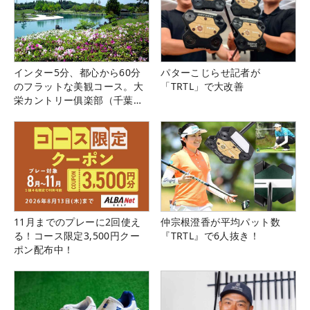
インター5分、都心から60分
パターこじらせ記者が
のフラットな美観コース。大
「TRTL」で大改善
栄カントリー俱楽部（千葉
県）
11月までのプレーに2回使え
仲宗根澄香が平均パット数
る！コース限定3,500円クー
『TRTL』で6人抜き！
ポン配布中！