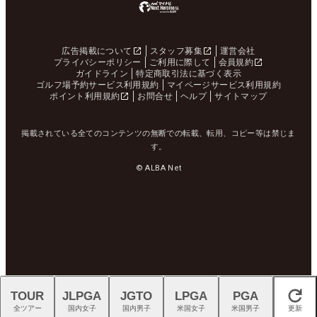
広告掲載について
スタッフ募集
運営会社
プライバシーポリシー
ご利用に際して
会員規約
ガイドライン
特定商取引法に基づく表示
ゴルフ場予約サービス利用規約
マイページサービス利用規約
ポイント利用規約
お問合せ
ヘルプ
サイトマップ
掲載されている全てのコンテンツの無断での転載、転用、コピー等は禁じま
す。
© ALBA Net
TOUR
JLPGA
JGTO
LPGA
PGA
閉じる
全ツアー
国内女子
国内男子
米国女子
米国男子
更新