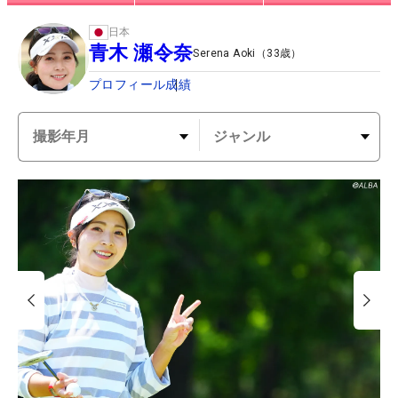
日本
青木 瀬令奈
Serena Aoki
（
33
歳）
プロフィール
成績