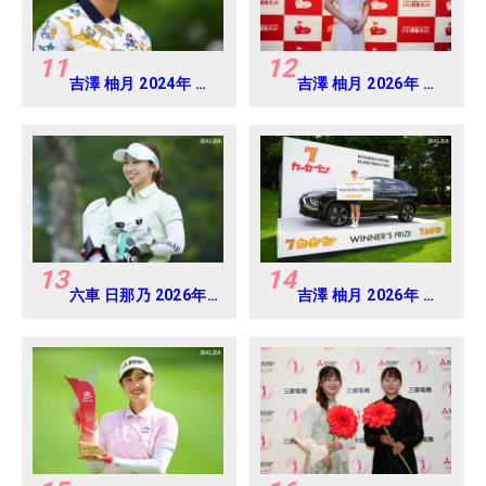
11
12
吉澤 柚月 2024年 資
吉澤 柚月 2026年 大
生堂 レディスオープ
東建託・いい部屋ネ
ン Round3
ットレディス 練習
日・プロアマ
13
14
六車 日那乃 2026年
吉澤 柚月 2026年 北
明治安田レディス
海道meijiカップ
Round1
Round3