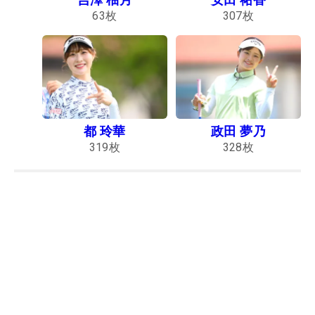
63
枚
307
枚
都 玲華
政田 夢乃
319
枚
328
枚