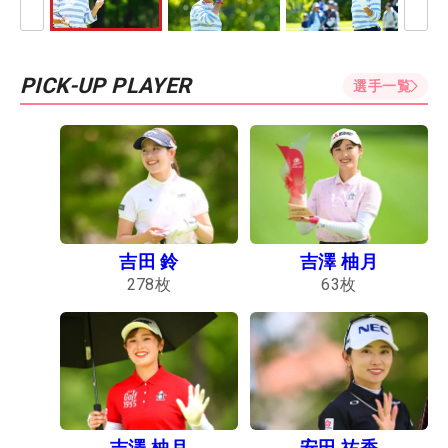
PICK-UP PLAYER
選手一覧
吉田 鈴
吉澤 柚月
278
枚
63
枚
吉澤 柚月
安田 祐香