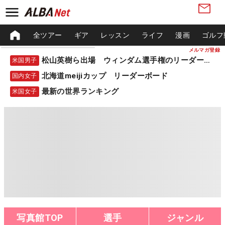
全ツアー
ギア
レッスン
ライフ
漫画
ゴルフ
メルマガ登録
松山英樹ら出場 ウィンダム選手権のリーダーボード
米国男子
北海道meijiカップ リーダーボード
国内女子
最新の世界ランキング
米国女子
写真館TOP
選手
ジャンル