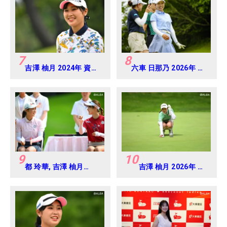
7
8
吉澤 柚月 2024年 資生
六車 日那乃 2026年 明
堂 レディスオープン
治安田レディス
Round3
Round3
9
10
都 玲華, 吉澤 柚月
吉澤 柚月 2026年 北
2026年 北海道meijiカ
海道meijiカップ
ップ Round3
Round2