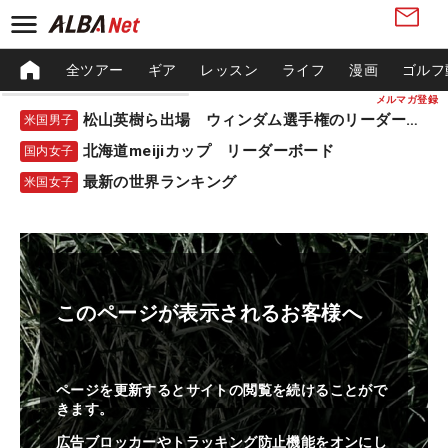
全ツアー
ギア
レッスン
ライフ
漫画
ゴルフ
メルマガ登録
松山英樹ら出場 ウィンダム選手権のリーダーボード
米国男子
北海道meijiカップ リーダーボード
国内女子
最新の世界ランキング
米国女子
このページが表示されるお客様へ
ページを更新するとサイトの閲覧を続けることがで
きます。
広告ブロッカーやトラッキング防止機能をオンにし