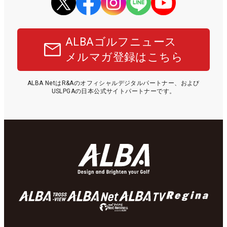
ALBAゴルフニュース
メルマガ登録はこちら
ALBA NetはR&Aのオフィシャルデジタルパートナー、および
USLPGAの日本公式サイトパートナーです。