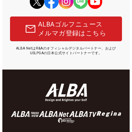
ALBAゴルフニュース
メルマガ登録はこちら
ALBA NetはR&Aのオフィシャルデジタルパートナー、および
USLPGAの日本公式サイトパートナーです。