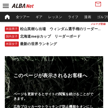
全ツアー
ギア
レッスン
ライフ
漫画
ゴルフ
メルマガ登録
松山英樹ら出場 ウィンダム選手権のリーダーボード
米国男子
北海道meijiカップ リーダーボード
国内女子
最新の世界ランキング
米国女子
このページが表示されるお客様へ
ページを更新するとサイトの閲覧を続けることがで
きます。
広告ブロッカーやトラッキング防止機能をオンにし