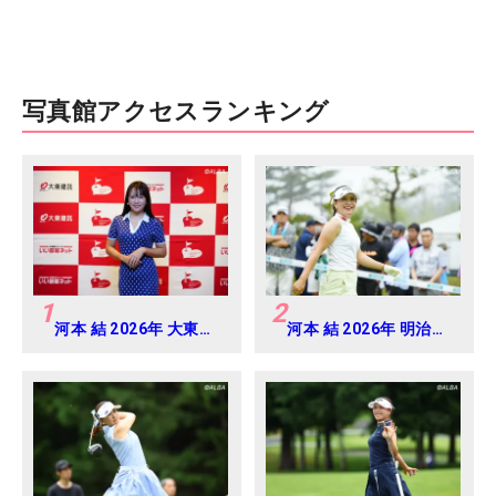
写真館アクセスランキング
1
2
河本 結 2026年 大東建
河本 結 2026年 明治安
託・いい部屋ネットレ
田レディス Round2
ディス 練習日・プロア
マ