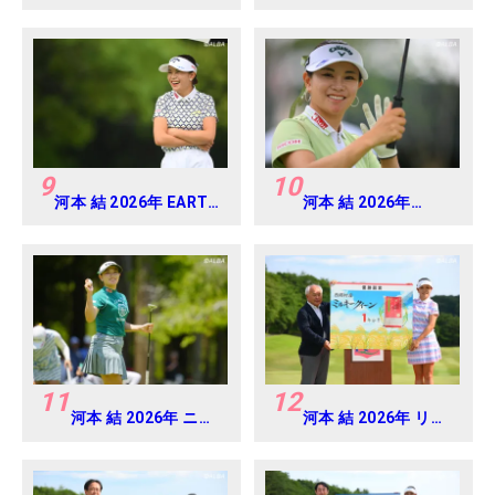
アミツミ レディス 北海
MONDAMIN CUP
道新聞カップ Round1
Round4
9
10
河本 結 2026年 EARTH
河本 結 2026年
MONDAMIN CUP
EARTH MONDAMIN
Round5
CUP Round4
11
12
河本 結 2026年 ニチ
河本 結 2026年 リゾ
レイレディス
ートトラスト レディ
Round1
ス Round4