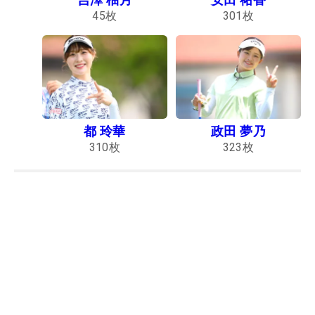
45
枚
301
枚
都 玲華
政田 夢乃
310
枚
323
枚