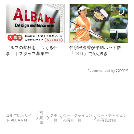
県）
ゴルフの熱狂を、つくる仕
仲宗根澄香が平均パット数
事。｜スタッフ募集中
『TRTL』で6人抜き！
Recommended by
写
ゴルフ総合サイ
選手
ウー・チャイェン
ウー・チャイェン
真
ト ALBA Net
一覧
の写真一覧
の写真詳細
館