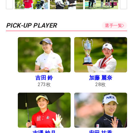
PICK-UP PLAYER
選手一覧
吉田 鈴
加藤 麗奈
273
枚
28
枚
吉澤 柚月
安田 祐香