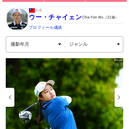
台湾
ウー・チャイェン
Chia-Yen Wu
（
22
歳）
プロフィール
成績