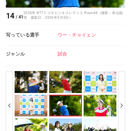
2026年 NTTドコモビジネスレディス Round4（撮影：米山聡
14
/
41
明 撮影日：2026年5月3日）
写っている選手
ウー・チャイェン
ジャンル
試合