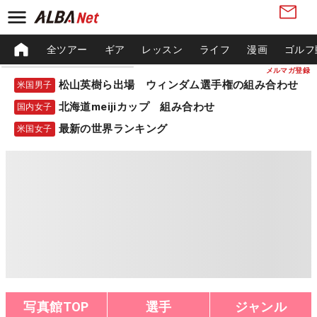
全ツアー
ギア
レッスン
ライフ
漫画
ゴルフ
メルマガ登録
松山英樹ら出場 ウィンダム選手権の組み合わせ
米国男子
北海道meijiカップ 組み合わせ
国内女子
最新の世界ランキング
米国女子
写真館TOP
選手
ジャンル