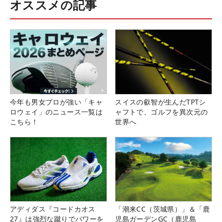
オススメの記事
今年も男女プロが強い「キャ
スイスの叡智が生んだTPTシ
ロウェイ」のニュース一覧は
ャフトで、ゴルフを異次元の
こちら！
世界へ
アディダス『コードカオス
「潮来CC（茨城県）」＆「鹿
27』は強烈な蹴りでパワーを
児島ガーデンGC（鹿児島