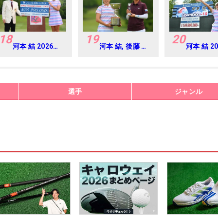
18
19
20
河本 結 2026年
河本 結, 後藤 あ
河本 結 2
リゾートトラス
い 2026年 リゾ
リゾート
ト レディス
ートトラスト レ
ト レディ
Round4
ディス Round4
Round4
選手
ジャンル