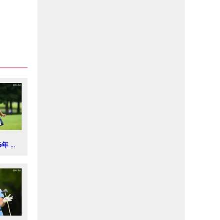
6年 ミ
 レデ
新聞カ
2