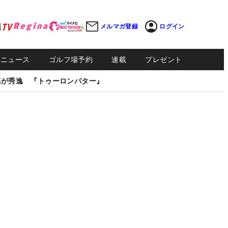
メルマガ登録
ログイン
Sニュース
ゴルフ場予約
連載
プレゼント
感が秀逸 『トゥーロンパター』