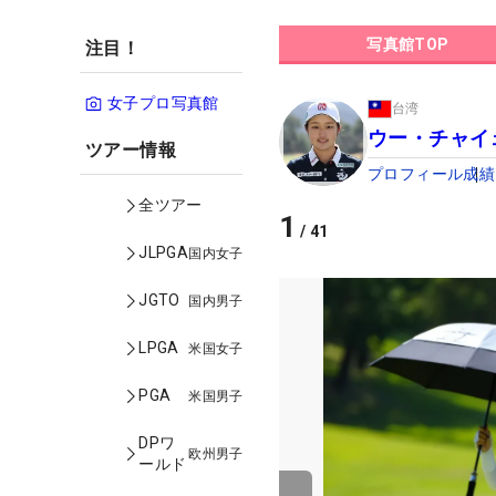
写真館TOP
注目！
女子プロ写真館
台湾
ウー・チャイ
ツアー情報
プロフィール
成績
全ツアー
1
/
41
JLPGA
国内女子
JGTO
国内男子
LPGA
米国女子
PGA
米国男子
DPワ
欧州男子
ールド