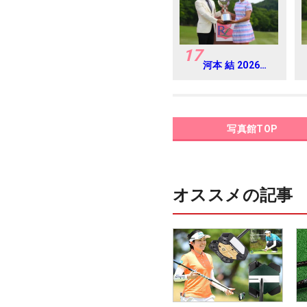
17
河本 結 2026年
リゾートトラス
ト レディス
Round4
写真館TOP
オススメの記事