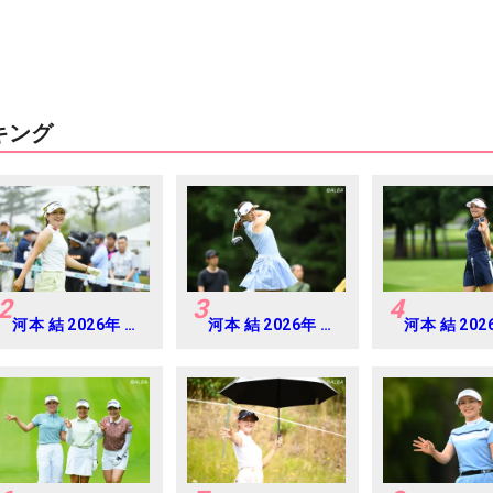
キング
2
3
4
河本 結 2026年 明
河本 結 2026年 ミ
河本 結 202
治安田レディス
ネベアミツミ レデ
ネベアミツミ
Round2
ィス 北海道新聞カ
ィス 北海道
ップ Round4
ップ Round