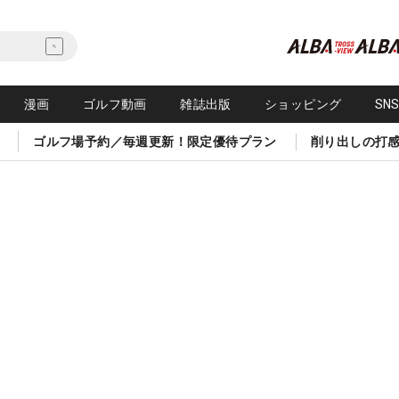
漫画
ゴルフ動画
雑誌出版
ショッピング
SN
ゴルフ場予約／毎週更新！限定優待プラン
削り出しの打