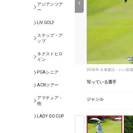
アジアンツア
ー
LIV GOLF
ステップ・ア
ップ
ネクストヒロ
イン
2026年 大東建託・いい部
PGAシニア
写っている選手
ACNツアー
アマチュア・
ジャンル
他
LADY GO CUP