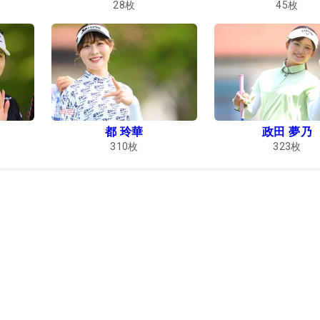
28
枚
45
枚
都 玲華
政田 夢乃
310
枚
323
枚