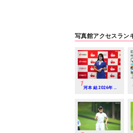
写真館アクセスラン
1
河本 結 2026年 大
東建託・いい部屋
ネットレディス 練
習日・プロアマ