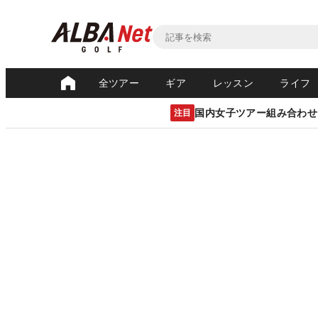
全ツアー
ギア
レッスン
ライフ
国内女子ツアー組み合わせ
注目