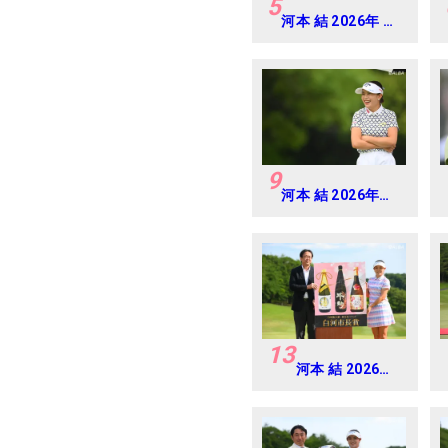
5
河本 結 2026年 ミ
ネベアミツミ レデ
ィス 北海道新聞カ
ップ Round3
9
河本 結 2026年
EARTH
MONDAMIN CUP
Round5
13
河本 結 2026年
リゾートトラス
ト レディス
Round4