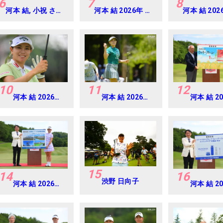
6
7
8
河本 結, 小祝 さく
河本 結 2026年 ミ
河本 結 202
ら, 六車 日那乃
ネベアミツミ レデ
EARTH
2026年 資生堂・
ィス 北海道新聞カ
MONDAMIN
JAL レディス
ップ Round1
Round4
Round4
10
11
12
河本 結 2026年
河本 結 2026年
河本 結 2
EARTH
ニチレイレディ
リゾート
MONDAMIN
ス Round1
ト レディ
CUP Round4
Round4
15
14
16
渋野 日向子
河本 結 2026年
河本 結 2
リゾートトラス
リゾート
ト レディス
ト レディ
Round4
Round4