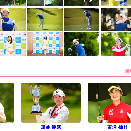
選
加藤 麗奈
吉澤 柚月