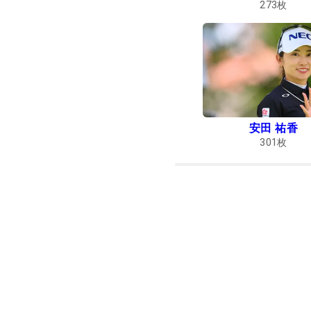
273
枚
安田 祐香
301
枚