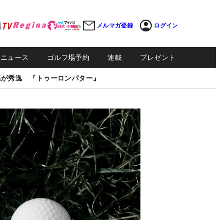
メルマガ登録
ログイン
Sニュース
ゴルフ場予約
連載
プレゼント
感が秀逸 『トゥーロンパター』