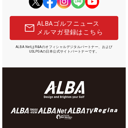
ALBAゴルフニュース
メルマガ登録はこちら
ALBA NetはR&Aのオフィシャルデジタルパートナー、および
USLPGAの日本公式サイトパートナーです。