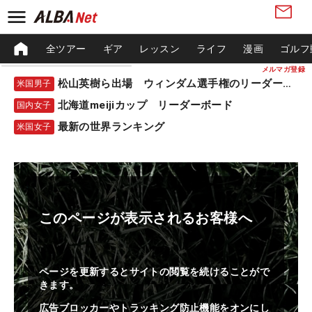
全ツアー
ギア
レッスン
ライフ
漫画
ゴルフ
メルマガ登録
松山英樹ら出場 ウィンダム選手権のリーダーボード
米国男子
北海道meijiカップ リーダーボード
国内女子
最新の世界ランキング
米国女子
このページが表示されるお客様へ
ページを更新するとサイトの閲覧を続けることがで
きます。
広告ブロッカーやトラッキング防止機能をオンにし