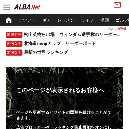
全ツアー
ギア
レッスン
ライフ
漫画
ゴルフ
メルマガ登録
松山英樹ら出場 ウィンダム選手権のリーダーボード
米国男子
北海道meijiカップ リーダーボード
国内女子
最新の世界ランキング
米国女子
このページが表示されるお客様へ
ページを更新するとサイトの閲覧を続けることがで
きます。
広告ブロッカーやトラッキング防止機能をオンにし