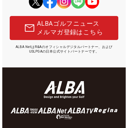
ALBAゴルフニュース
メルマガ登録はこちら
ALBA NetはR&Aのオフィシャルデジタルパートナー、および
USLPGAの日本公式サイトパートナーです。