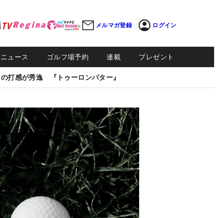
メルマガ登録
ログイン
Sニュース
ゴルフ場予約
連載
プレゼント
しの打感が秀逸 『トゥーロンパター』