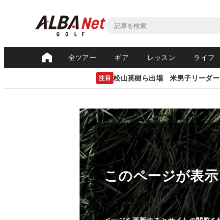
全ツアー
ギア
レッスン
ライフ
松山英樹ら出場 米男子リーダー
注目
このページが表示