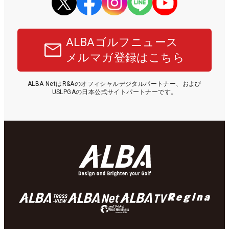
ALBAゴルフニュース
メルマガ登録はこちら
ALBA NetはR&Aのオフィシャルデジタルパートナー、および
USLPGAの日本公式サイトパートナーです。