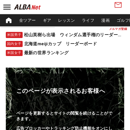
全ツアー
ギア
レッスン
ライフ
漫画
ゴルフ
メルマガ登録
松山英樹ら出場 ウィンダム選手権のリーダーボード
米国男子
北海道meijiカップ リーダーボード
国内女子
最新の世界ランキング
米国女子
このページが表示されるお客様へ
ページを更新するとサイトの閲覧を続けることがで
きます。
広告ブロッカーやトラッキング防止機能をオンにし