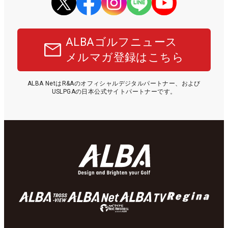
ALBAゴルフニュース
メルマガ登録はこちら
ALBA NetはR&Aのオフィシャルデジタルパートナー、および
USLPGAの日本公式サイトパートナーです。