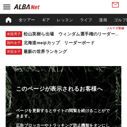
全ツアー
ギア
レッスン
ライフ
漫画
ゴルフ
メルマガ登録
松山英樹ら出場 ウィンダム選手権のリーダーボード
米国男子
北海道meijiカップ リーダーボード
国内女子
最新の世界ランキング
米国女子
このページが表示されるお客様へ
ページを更新するとサイトの閲覧を続けることがで
きます。
広告ブロッカーやトラッキング防止機能をオンにし