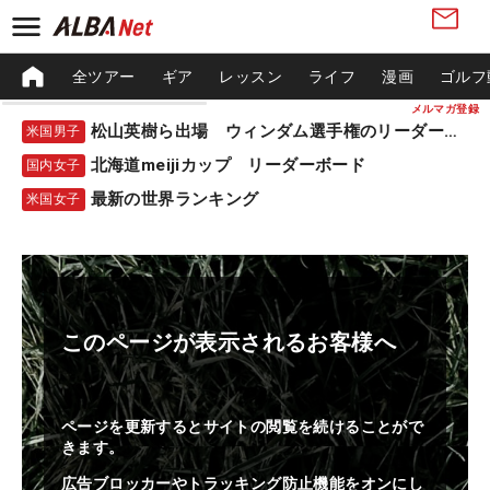
全ツアー
ギア
レッスン
ライフ
漫画
ゴルフ
メルマガ登録
松山英樹ら出場 ウィンダム選手権のリーダーボード
米国男子
北海道meijiカップ リーダーボード
国内女子
最新の世界ランキング
米国女子
このページが表示されるお客様へ
ページを更新するとサイトの閲覧を続けることがで
きます。
広告ブロッカーやトラッキング防止機能をオンにし