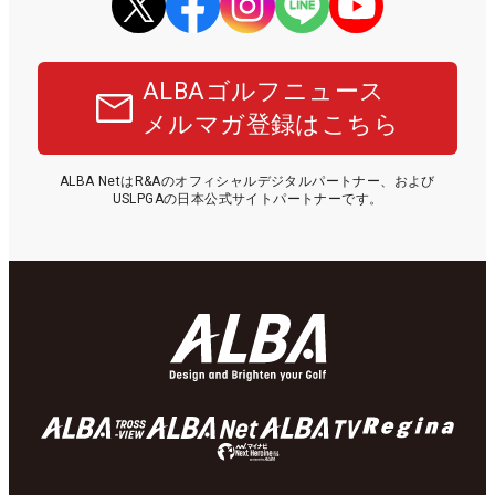
ALBAゴルフニュース
メルマガ登録はこちら
ALBA NetはR&Aのオフィシャルデジタルパートナー、および
USLPGAの日本公式サイトパートナーです。