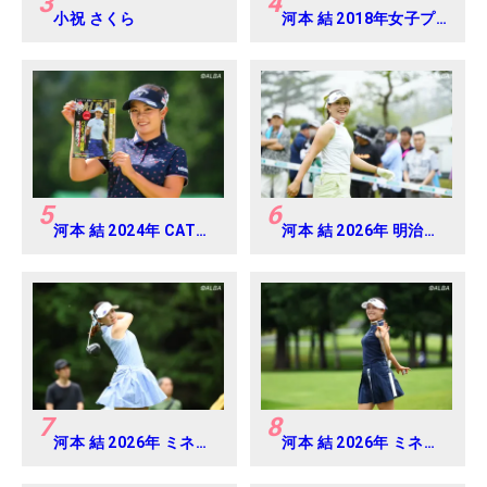
3
4
小祝 さくら
河本 結 2018年女子プ
ロテスト
5
6
河本 結 2024年 CAT
河本 結 2026年 明治安
Ladies 練習日・プロア
田レディス Round2
マ
7
8
河本 結 2026年 ミネベ
河本 結 2026年 ミネベ
アミツミ レディス 北海
アミツミ レディス 北海
道新聞カップ Round4
道新聞カップ Round2