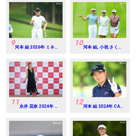
9
10
河本 結 2026年 ミネベ
河本 結, 小祝 さくら,
アミツミ レディス 北海
六車 日那乃 2026年
道新聞カップ Round3
資生堂・JAL レディ
ス Round4
11
12
永井 花奈 2024年 資
河本 結 2024年 CAT
生堂 レディスオープ
Ladies 練習日・プロ
ン Round-1
アマ