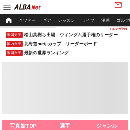
全ツアー
ギア
レッスン
ライフ
漫画
ゴルフ
メルマガ登録
松山英樹ら出場 ウィンダム選手権のリーダーボード
米国男子
北海道meijiカップ リーダーボード
国内女子
最新の世界ランキング
米国女子
写真館TOP
選手
ジャンル