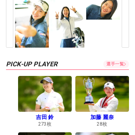
PICK-UP PLAYER
選手一覧
吉田 鈴
加藤 麗奈
273
枚
28
枚