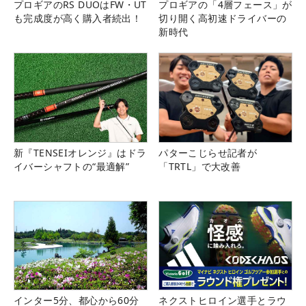
プロギアのRS DUOはFW・UT
プロギアの「4層フェース」が
も完成度が高く購入者続出！
切り開く高初速ドライバーの
新時代
新『TENSEIオレンジ』はドラ
パターこじらせ記者が
イバーシャフトの“最適解”
「TRTL」で大改善
インター5分、都心から60分
ネクストヒロイン選手とラウ