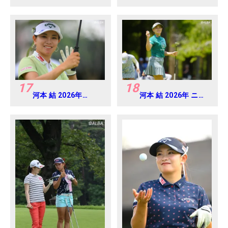
ベアミツミ レディス
EARTH MONDAMIN
北海道新聞カップ
CUP Round5
Round1
17
18
河本 結 2026年
河本 結 2026年 ニチ
EARTH MONDAMIN
レイレディス
CUP Round4
Round1