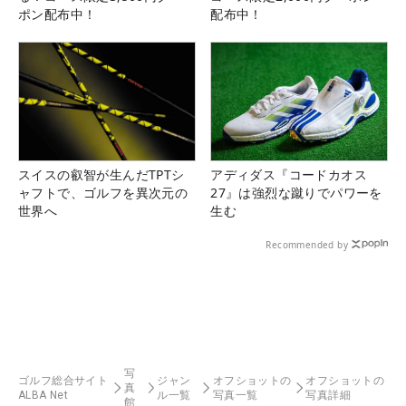
ポン配布中！
配布中！
スイスの叡智が生んだTPTシ
アディダス『コードカオス
ャフトで、ゴルフを異次元の
27』は強烈な蹴りでパワーを
世界へ
生む
Recommended by
写
ゴルフ総合サイト
ジャン
オフショットの
オフショットの
真
ALBA Net
ル一覧
写真一覧
写真詳細
館