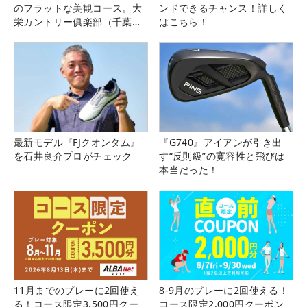
のフラットな美観コース。大
ンドできるチャンス！詳しく
栄カントリー俱楽部（千葉
はこちら！
県）
最新モデル『FJクオンタム』
『G740』アイアンが引き出
を石井良介プロがチェック
す“反則級”の寛容性と飛びは
本当だった！
11月までのプレーに2回使え
8-9月のプレーに2回使える！
る！コース限定3,500円クー
コース限定2,000円クーポン