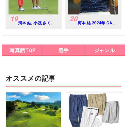
19
20
河本 結, 小祝 さくら
河本 結 2024年 CAT
2016年ゴルフダイジ
Ladies 練習日・プロ
ェストジャパンジュ
アマ
ニアカップ
写真館TOP
選手
ジャンル
オススメの記事