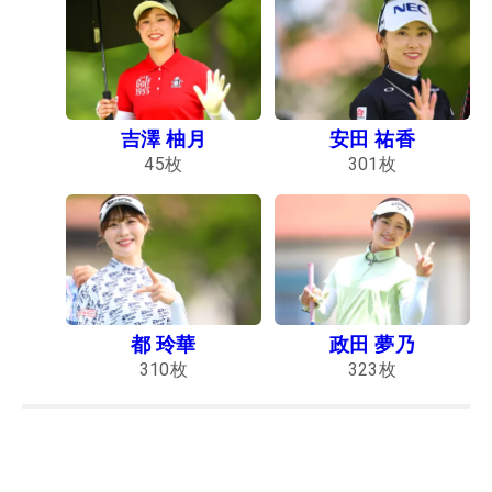
吉澤 柚月
安田 祐香
45
枚
301
枚
都 玲華
政田 夢乃
310
枚
323
枚