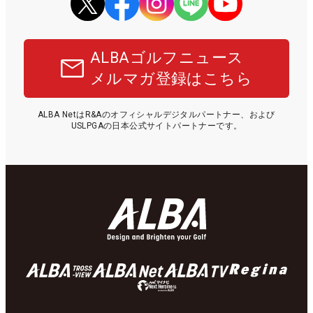
ALBAゴルフニュース
メルマガ登録はこちら
ALBA NetはR&Aのオフィシャルデジタルパートナー、および
USLPGAの日本公式サイトパートナーです。