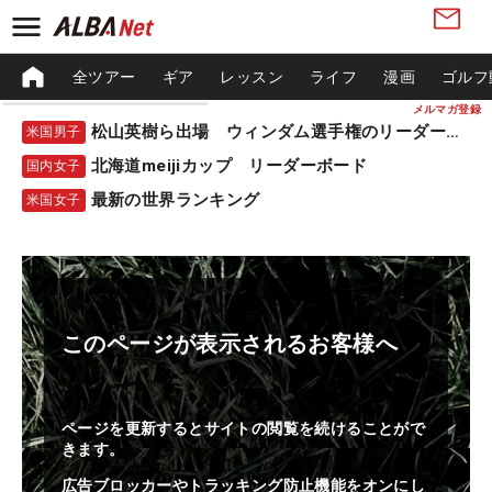
全ツアー
ギア
レッスン
ライフ
漫画
ゴルフ
メルマガ登録
松山英樹ら出場 ウィンダム選手権のリーダーボード
米国男子
北海道meijiカップ リーダーボード
国内女子
最新の世界ランキング
米国女子
このページが表示されるお客様へ
ページを更新するとサイトの閲覧を続けることがで
きます。
広告ブロッカーやトラッキング防止機能をオンにし