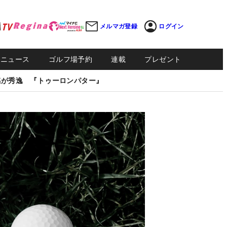
メルマガ登録
ログイン
Sニュース
ゴルフ場予約
連載
プレゼント
感が秀逸 『トゥーロンパター』