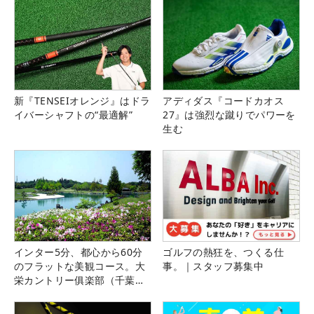
新『TENSEIオレンジ』はドラ
アディダス『コードカオス
イバーシャフトの“最適解”
27』は強烈な蹴りでパワーを
生む
インター5分、都心から60分
ゴルフの熱狂を、つくる仕
のフラットな美観コース。大
事。｜スタッフ募集中
栄カントリー俱楽部（千葉
県）