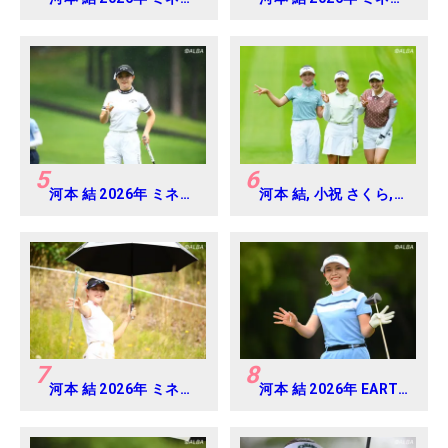
アミツミ レディス 北海
アミツミ レディス 北海
道新聞カップ Round4
道新聞カップ Round2
5
6
河本 結 2026年 ミネベ
河本 結, 小祝 さくら,
アミツミ レディス 北海
六車 日那乃 2026年 資
道新聞カップ Round3
生堂・JAL レディス
Round4
7
8
河本 結 2026年 ミネベ
河本 結 2026年 EARTH
アミツミ レディス 北海
MONDAMIN CUP
道新聞カップ Round1
Round4