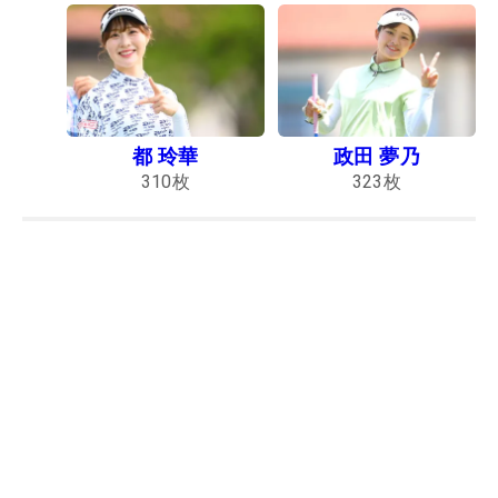
都 玲華
政田 夢乃
310
枚
323
枚