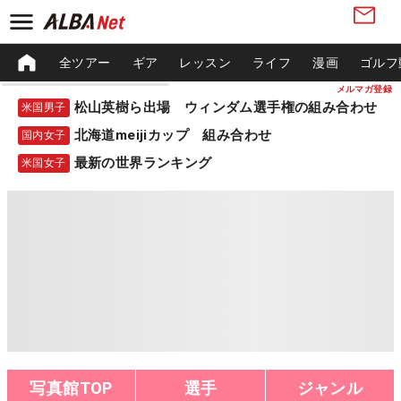
全ツアー
ギア
レッスン
ライフ
漫画
ゴルフ
メルマガ登録
松山英樹ら出場 ウィンダム選手権の組み合わせ
米国男子
北海道meijiカップ 組み合わせ
国内女子
最新の世界ランキング
米国女子
写真館TOP
選手
ジャンル