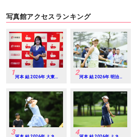
写真館アクセスランキング
1
2
河本 結 2026年 大東建
河本 結 2026年 明治安
託・いい部屋ネットレ
田レディス Round2
ディス 練習日・プロア
マ
3
4
河本 結 2026年 ミネベ
河本 結 2026年 ミネベ