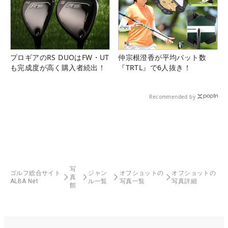
プロギアのRS DUOはFW・UT
仲宗根澄香が平均パット数
も完成度が高く購入者続出！
『TRTL』で6人抜き！
Recommended by
写
ゴルフ総合サイト
ジャン
オフショットの
オフショットの
真
ALBA Net
ル一覧
写真一覧
写真詳細
館