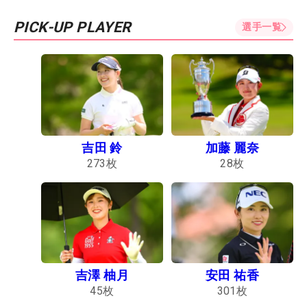
PICK-UP PLAYER
選手一覧
吉田 鈴
加藤 麗奈
273
枚
28
枚
吉澤 柚月
安田 祐香
45
枚
301
枚